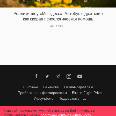
‘21
Реалити-шоу «Мы здесь»: Автобус с дрэг-квин
Фотопроект
как скорая психологическая помощь
2 525
Репортаж
Партнерский
материал
О
птичке
Рекламодателям
О Птичке
Вакансии
Рекламодателям
Требования к фотопроектам
Bird in Flight Prize
Укрсучфото
Поддержите нас
Любое использование материалов допускается только с согласия
Наш сайт использует куки. Оставаясь на Bird in Flight, вы
редакции
.
© 2026, Bird In Flight.
соглашаетесь с нашей
политикой конфиденциальности
.