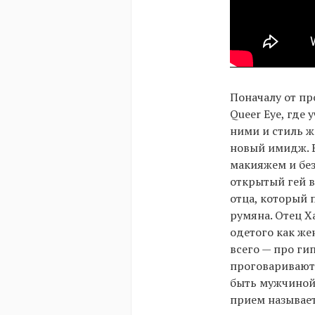
Поначалу от пр
Queer Eye, где
ними и стиль ж
новый имидж. 
макияжем и без
открытый гей в
отца, который 
румяна. Отец Х
одетого как же
всего — про ги
проговаривают 
быть мужчиной,
прием называет