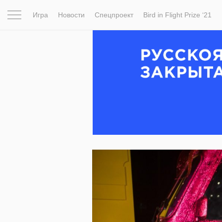
Игра
Новости
Спецпроект
Bird in Flight Prize ‘21
Вдохновение
Почему это шедевр
Мир
Фотопрое