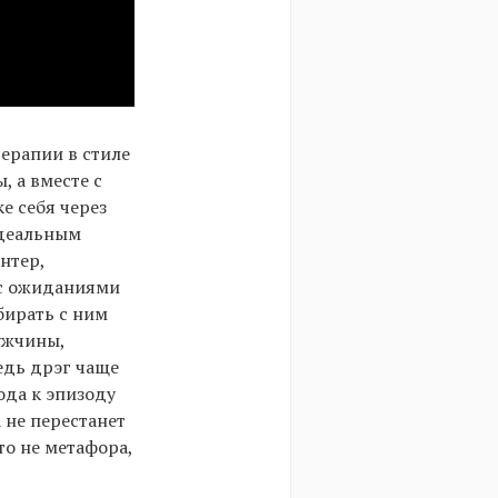
ерапии в стиле
, а вместе с
е себя через
идеальным
нтер,
я с ожиданиями
бирать с ним
ужчины,
едь дрэг чаще
ода к эпизоду
 не перестанет
то не метафора,