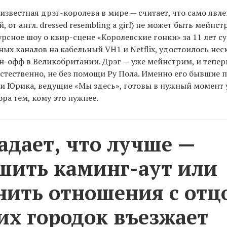
 известная дрэг-королева в мире — считает, что само явле
, от англ. dressed resembling a girl) не может быть мейнс
урсное шоу о квир-сцене «Королевские гонки» за 11 лет 
ных каналов на кабельный VH1 и Netflix, удостоилось не
н-офф в Великобритании. Дрэг — уже мейнстрим, и теперь
Естественно, не без помощи Ру Пола. Именно его бывшие
и Юрика, ведущие «Мы здесь», готовы в нужный момент 
ора тем, кому это нужнее.
адает, что лучше —
шить каминг-аут или
нить отношения с отц
 их городок въезжает