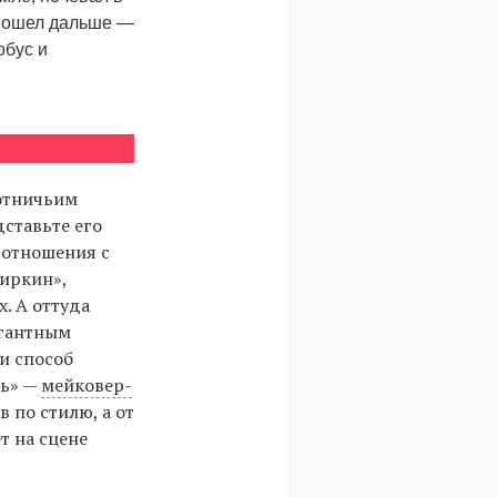
 пошел дальше —
обус и
хотничьим
дставьте его
 отношения с
Биркин»,
. А оттуда
агантным
и способ
сь» —
мейковер-
 по стилю, а от
т на сцене