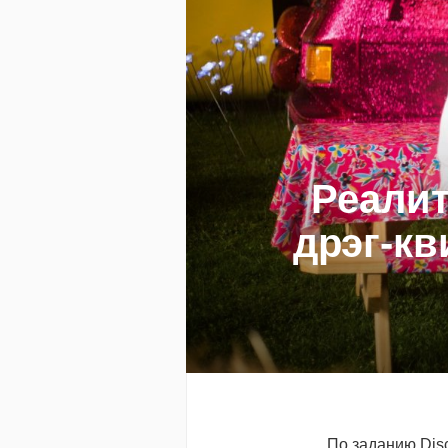
Реалит
дрэг-кв
По заданию Dis