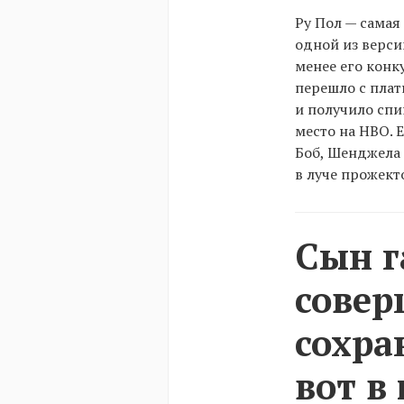
Ру Пол — самая
одной из версий
менее его конк
перешло с плат
и получило спи
место на HBO. 
Боб, Шенджела 
в луче прожект
Сын г
совер
сохра
вот в