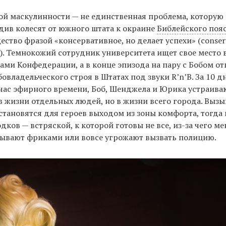
ой маскулинности — не единственная проблема, которую 
ив колесят от южного штата к окраине
Библейского поя
тво фразой «консервативное, но делает успехи» (conservat
s). Темнокожий сотрудник университета ищет свое место 
ами Конфедерации, а в конце эпизода на пару с Бобом от
овладельческого строя в Штатах под звуки R’n’B. За 10 д
час эфирного времени, Боб, Шенджела и Юрика устраива
 жизни отдельных людей, но в жизни всего города. Выз
 становятся для героев выходом из зоны комфорта, тогда 
дков — встряской, к которой готовы не все, из-за чего м
ывают фриками или вовсе угрожают вызвать полицию.