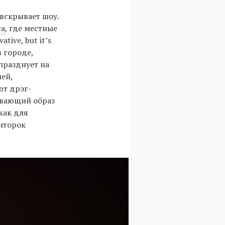
вскрывает шоу.
са
, где местные
ive, but it’s
в городе,
празднует на
ней,
ют дрэг-
ывающий образ
как для
енторок