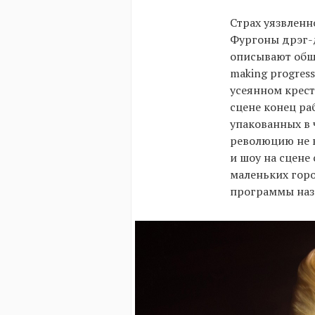
Страх уязвленн
Фургоны дрэг-д
описывают общес
making progres
усеянном крест
сцене конец раб
упакованных в 
революцию не в
и шоу на сцене
маленьких горо
программы наз