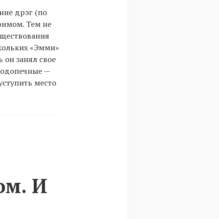
ние дрэг (по
тримом. Тем не
существования
скольких «Эмми»
 он занял свое
 подопечные —
уступить место
ом. И