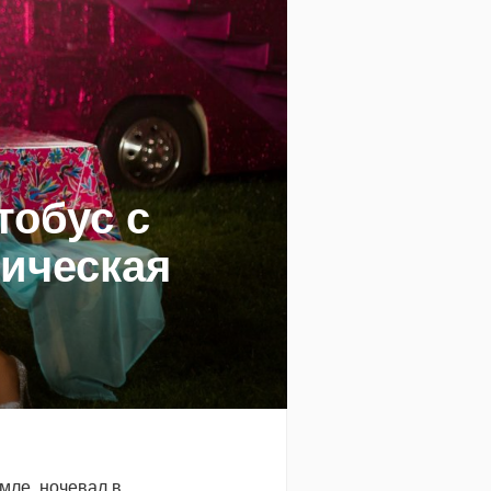
тобус с
гическая
мле, ночевал в