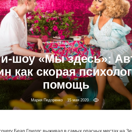
Кино
и-шоу «Мы здесь»: Ав
ин как скорая психоло
помощь
Мария Педоренко
15 мая 2020
covery Беар Гриллс выживал в самых опасных местах на Зе