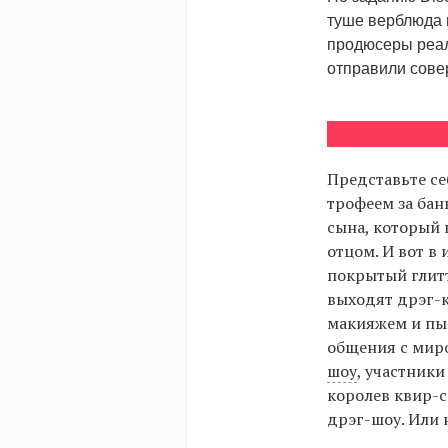
туше верблюда 
продюсеры реал
отправили сове
Представьте се
трофеем за бан
сына, который 
отцом. И вот в
покрытый глитт
выходят дрэг-
макияжем и пы
общения с мир
шоу
, участники
королев квир-с
дрэг-шоу. Или 