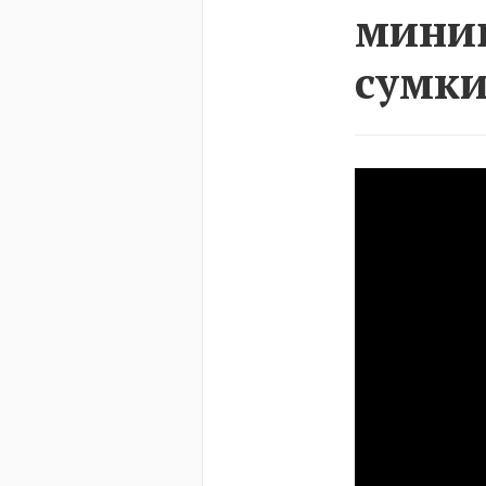
минив
сумки