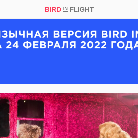
BIRD
FLIGHT
IN
кт
Репортаж