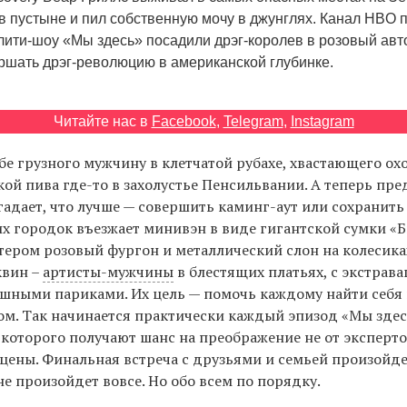
в пустыне и пил cобственную мочу в джунглях. Канал HBO
ити-шоу «Мы здесь» посадили дрэг-королев в розовый авт
ршать дрэг-революцию в американской глубинке.
Читайте нас в
Facebook
,
Telegram
,
Instagram
бе грузного мужчину в клетчатой рубахе, хвастающего о
кой пива где-то в захолустье Пенсильвании. А теперь пре
гадает, что лучше — совершить каминг-аут или сохранить
 их городок въезжает минивэн в виде гигантской сумки «
ером розовый фургон и металлический слон на колесиках
квин –
артисты-мужчины
в блестящих платьях, с экстрав
шными париками. Их цель — помочь каждому найти себя 
ом. Так начинается практически каждый эпизод «Мы зде
 которого получают шанс на преображение не от экспертов
цены. Финальная встреча с друзьями и семьей произойде
не произойдет вовсе. Но обо всем по порядку.