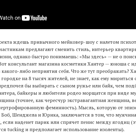
оекта ждешь привычного мейковер-шоу с налетом психот
 участникам предлагают сменить стиль, интерьер квартиры
изни, однако быстро понимаешь: «Мы здесь» — не о поиск
Вот консультант магазина косметики Хантер — юноша с 
 какого-либо неприятия себя. Что же тут преображать? Ха
 городке на 8 тысяч жителей, не знает, как ему миритьс
предпочел бы выбирать с сыном ружье или байк, чем под
антера, байкеры и любители родео морщатся при виде м
нщина (точнее, как чересчур экстравагантная женщина, в
пертрофированную феминность). Мысль, которую от эпиз
Боб, Шенджела и Юрика, заключается в том, что мужчина
 если наденет парик или спрячет пенис между ягодиц (э
ся tucking и предполагает использование изоленты).