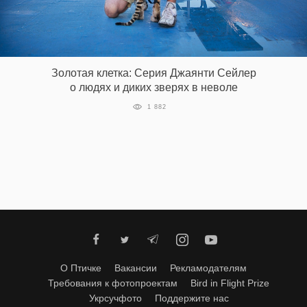
‘21
Фотопроект
Золотая клетка: Серия Джаянти Сейлер
Репортаж
о людях и диких зверях в неволе
1 882
Партнерский
материал
О
птичке
Рекламодателям
О Птичке
Вакансии
Рекламодателям
Требования к фотопроектам
Bird in Flight Prize
Укрсучфото
Поддержите нас