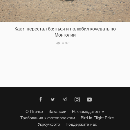
‘21
Фотопроект
Как я перестал бояться и полюбил кочевать по
Репортаж
Монголии
6 373
Партнерский
материал
О
птичке
Рекламодателям
О Птичке
Вакансии
Рекламодателям
Требования к фотопроектам
Bird in Flight Prize
Укрсучфото
Поддержите нас