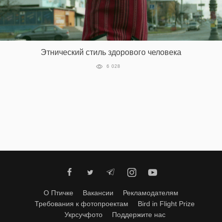
Этнический стиль здорового человека
6 028
О Птичке
Вакансии
Рекламодателям
Требования к фотопроектам
Bird in Flight Prize
Укрсучфото
Поддержите нас