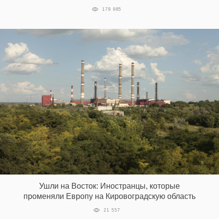
179 985
EN
UA
Ушли на Восток: Иностранцы, которые
променяли Европу на Кировоградскую область
21 557