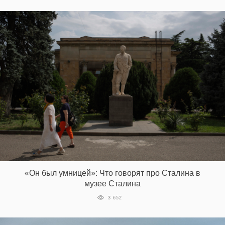
«Он был умницей»: Что говорят про Сталина в
музее Сталина
3 652