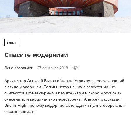
‘21
Фотопроект
Репортаж
Опыт
Партнерский
Спасите модернизм
материал
Лена Ковальчук
27 сентября 2018
О
птичке
Архитектор Алексей Быков объехал Украину в поисках зданий
в стиле модернизм. Большинство из них в запустении, не
Рекламодателям
считаются архитектурными памятниками и скоро могут быть
снесены или кардинально перестроены. Алексей рассказал
Bird in Flight, почему модернистские здания нужно оберегать и
сложно снимать.