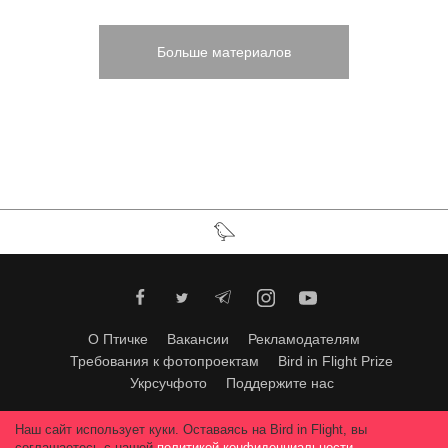
Больше материалов
О Птичке
Вакансии
Рекламодателям
Требования к фотопроектам
Bird in Flight Prize
Укрсучфото
Поддержите нас
Любое использование материалов допускается только с согласия
Наш сайт использует куки. Оставаясь на Bird in Flight, вы
редакции
.
© 2026, Bird In Flight.
соглашаетесь с нашей
политикой конфиденциальности
.