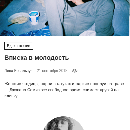
‘21
Фотопроект
Репортаж
Вдохновение
Партнерский
материал
Вписка в молодость
О
Лена Ковальчук
21 сентября 2018
птичке
Женские ягодицы, парни в татухах и жаркие поцелуи на траве
— Джована Семиз все свободное время снимает друзей на
Рекламодателям
пленку.