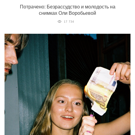
Потрачено: Безрассудство и молодость на
снимках Оли Воробьевой
17 734