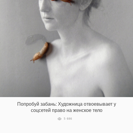
‘21
Фотопроект
Репортаж
Партнерский
материал
О
птичке
Рекламодателям
Попробуй забань: Художница отвоевывает у
соцсетей право на женское тело
5 686