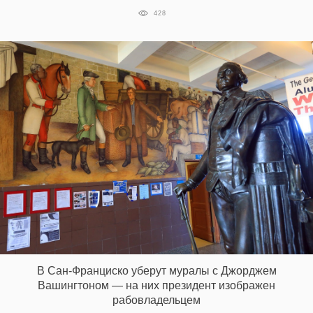
428
EN
UA
В Сан-Франциско уберут муралы с Джорджем
Вашингтоном — на них президент изображен
рабовладельцем