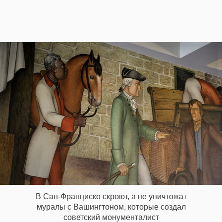
‘21
Фотопроект
Репортаж
Партнерский
материал
О
птичке
Рекламодателям
В Сан-Франциско скроют, а не уничтожат
муралы с Вашингтоном, которые создал
советский монументалист