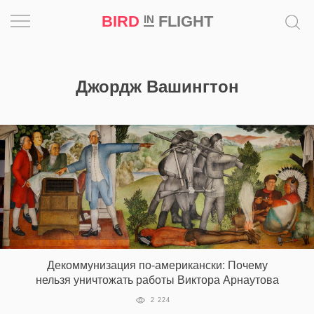
BIRD
FLIGHT
IN
Вдохновение
Джордж Вашингтон
Почему
это
шедевр
Мир
Игра
Новости
Декоммунизация по-американски: Почему
Bird
нельзя уничтожать работы Виктора Арнаутова
in
Flight
2 224
Prize