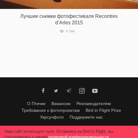
‘21
Лучшие снимки фотофестиваля Recontres
Фотопроект
d’Arles 2015
6 099
Репортаж
Партнерский
материал
О
птичке
Рекламодателям
О Птичке
Вакансии
Рекламодателям
Требования к фотопроектам
Bird in Flight Prize
Укрсучфото
Поддержите нас
Любое использование материалов допускается только с согласия
Наш сайт использует куки. Оставаясь на Bird in Flight, вы
редакции
.
© 2026, Bird In Flight.
соглашаетесь с нашей
политикой конфиденциальности
.