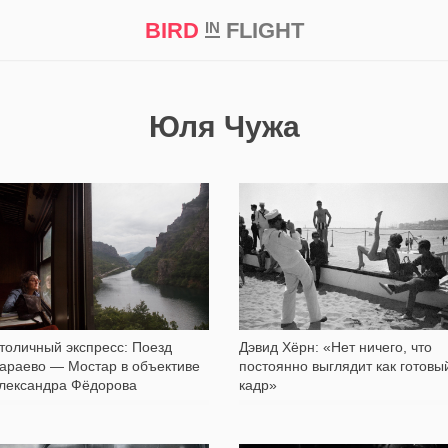
BIRD
FLIGHT
IN
кт
Репортаж
Юля Чужа
5 874
14 868
толичный экспресс: Поезд
Дэвид Хёрн: «Нет ничего, что
араево — Мостар в объективе
постоянно выглядит как готовы
лександра Фёдорова
кадр»