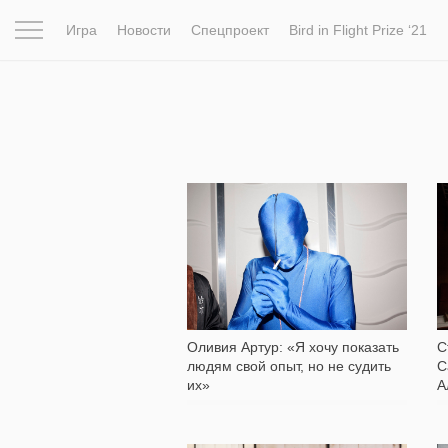
Игра
Новости
Спецпроект
Bird in Flight Prize ‘21
Вдохновение
Почему это шедевр
Мир
Фотопрое
1 813
Оливия Артур: «Я хочу показать
С
людям свой опыт, но не судить
С
их»
А