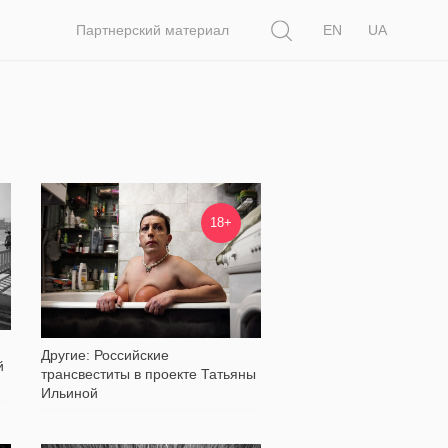
Поиск
Партнерский материал
EN
UA
33 516
18+
Другие: Российские
й
трансвеститы в проекте Татьяны
Ильиной