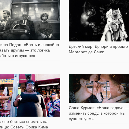
6 964
20 571
иша Педан: «Брать и спокойно
Детский мир: Дочери в проекте
авать другим — это логика
Маргарет де Ланж
аботы в искусстве»
41 664
9 356
Саша Курмаз: «Наша задача —
изменить среду, в которой мы
существуем»
ак не бояться снимать на
лице: Советы Эрика Кима