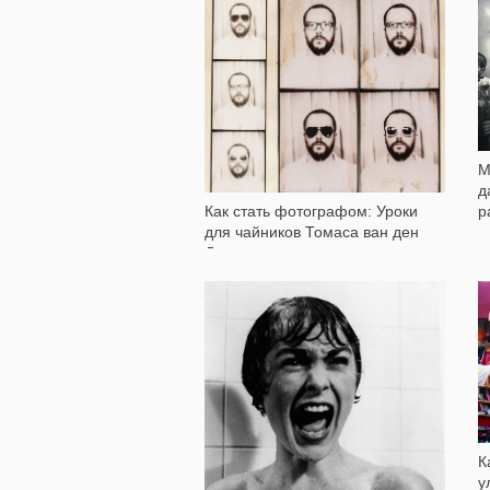
13 088
М
д
Как стать фотографом: Уроки
р
для чайников Томаса ван ден
Дрише
6 166
К
у