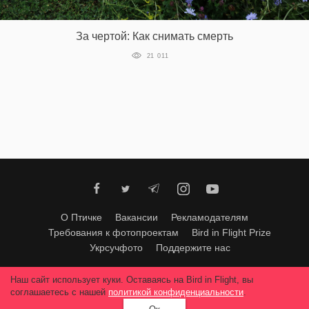
‘21
За чертой: Как снимать смерть
Фотопроект
21 011
Репортаж
Партнерский
материал
О
птичке
О Птичке
Вакансии
Рекламодателям
Рекламодателям
Требования к фотопроектам
Bird in Flight Prize
Укрсучфото
Поддержите нас
Любое использование материалов допускается только с согласия
Наш сайт использует куки. Оставаясь на Bird in Flight, вы
редакции
.
© 2026, Bird In Flight.
соглашаетесь с нашей
политикой конфиденциальности
.
Все права защищены.