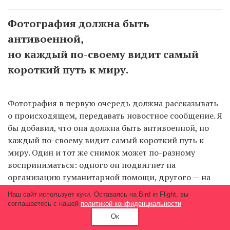
Фотография должна быть
антивоенной,
но каждый по-своему видит самый
короткий путь к миру.
Фотография в первую очередь должна рассказывать
о происходящем, передавать новостное сообщение. Я
бы добавил, что она должна быть антивоенной, но
каждый по-своему видит самый короткий путь к
миру. Один и тот же снимок может по-разному
восприниматься: одного он подвигнет на
организацию гуманитарной помощи, другого — на
сбор средств для добровольцев.
Наш сайт использует куки. Оставаясь на Bird in Flight, вы
соглашаетесь с нашей
политикой конфиденциальности
.
Я никогда не отказывался от кадра из-за его
Ок
жестокости, но бывало, что не снимал из уважения к