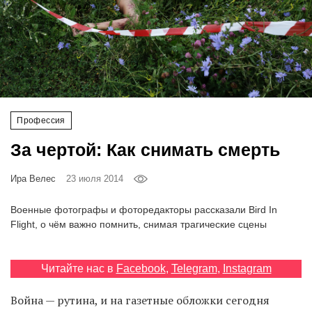
‘21
Фотопроект
Репортаж
Партнерский
Профессия
материал
За чертой: Как снимать смерть
О
Ира Велес
23 июля 2014
птичке
Военные фотографы и фоторедакторы рассказали Bird In
Рекламодателям
Flight, о чём важно помнить, снимая трагические сцены
Читайте нас в
Facebook
,
Telegram
,
Instagram
Война — рутина, и на газетные обложки сегодня