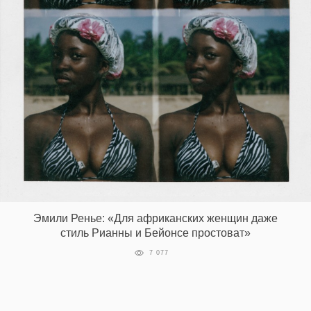
‘21
Фотопроект
Репортаж
Партнерский
материал
О
птичке
Эмили Ренье: «Для африканских женщин даже
Рекламодателям
стиль Рианны и Бейонсе простоват»
7 077