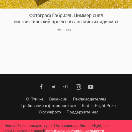
‘21
Фотограф Габриэль Циммер снял
Фотопроект
лингвистический проект об английских идиомах
1 551
Репортаж
Партнерский
материал
О
птичке
Рекламодателям
О Птичке
Вакансии
Рекламодателям
Требования к фотопроектам
Bird in Flight Prize
Укрсучфото
Поддержите нас
Любое использование материалов допускается только с согласия
Наш сайт использует куки. Оставаясь на Bird in Flight, вы
редакции
.
© 2026, Bird In Flight.
соглашаетесь с нашей
политикой конфиденциальности
.