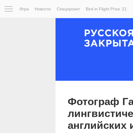
Игра
Новости
Спецпроект
Bird in Flight Prize ‘21
Вдохновение
Почему это шедевр
Мир
Фотопрое
Фотограф Г
лингвистиче
английских 