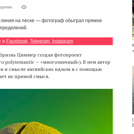
здеева
и линия на песке — фотограф обыграл прямое
определений.
с в
Facebook
,
Telegram
,
Instagram
бриэль Циммер создал фотопроект
го polysemantic — «многозначный»). В нем автор
и и смысле английских идиом и с помощью
ает их прямой смысл.