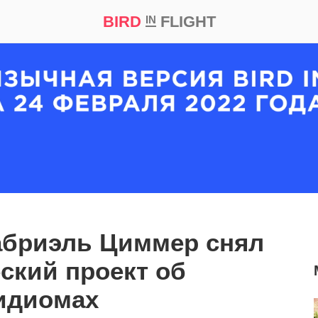
BIRD
FLIGHT
IN
кт
Репортаж
абриэль Циммер снял
ский проект об
идиомах