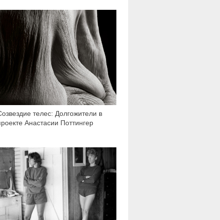
56 969
Созвездие телес: Долгожители в
проекте Анастасии Поттингер
8 930