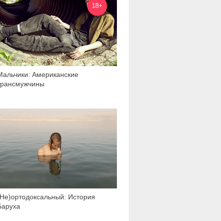
18+
Мальчики: Американские
трансмужчины
2 711
(Не)ортодоксальный: История
Баруха