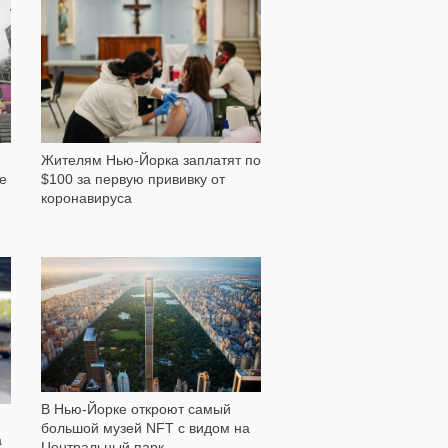
164
Жителям Нью-Йорка заплатят по
е
$100 за первую прививку от
коронавируса
423
В Нью-Йорке откроют самый
большой музей NFT с видом на
а
Центральный парк