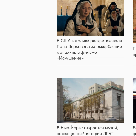
4 771
В США католики раскритиковали
Пола Верховена за оскорбление
П
монахинь в фильме
п
«Искушение»
171
В Нью-Йорке откроется музей,
В
посвященный истории ЛГБТ-
ц