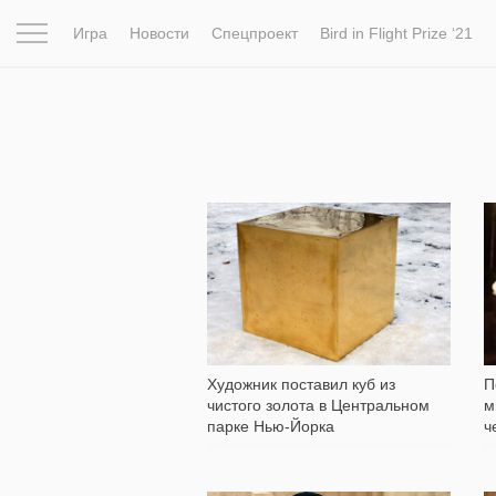
Игра
Новости
Спецпроект
Bird in Flight Prize ‘21
Вдохновение
Почему это шедевр
Мир
Фотопрое
5 678
Художник поставил куб из
П
чистого золота в Центральном
м
парке Нью-Йорка
ч