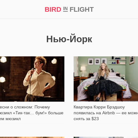
BIRD
FLIGHT
IN
кт
Репортаж
Нью-Йорк
1 092
2 298
есни о сложном: Почему
Квартира Кэрри Брэдшоу
юзикл «Тик-так… бум!» больше
появилась на Airbnb — ее мож
ем мюзикл
снять за $23