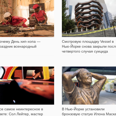
1 127
1 149
очему День хип-хопа —
Смотровую площадку Vessel в
раздник всенародный
Нью-Йорке снова закрыли посл
четвертого случая суицида
6 631
16 237
се самое неинтересное в
В Нью-Йорке установили
вете: Сол Лейтер, мастер
бронзовую статую Илона Маск