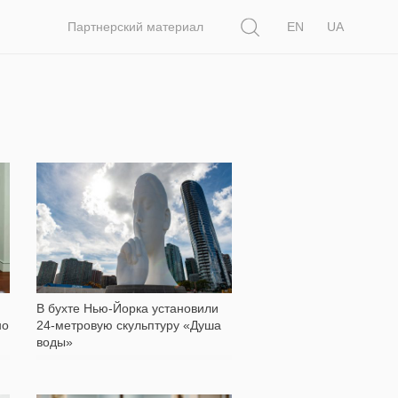
Поиск
Партнерский материал
EN
UA
1 724
В бухте Нью-Йорка установили
но
24-метровую скульптуру «Душа
воды»