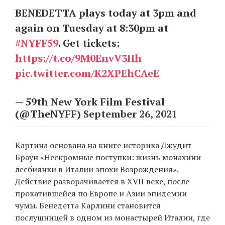
BENEDETTA plays today at 3pm and
again on Tuesday at 8:30pm at
EN
UA
#NYFF59
. Get tickets:
https://t.co/9M0EnvV3Hh
pic.twitter.com/K2XPEhCAeE
— 59th New York Film Festival
(@TheNYFF)
September 26, 2021
Картина основана на книге историка Джудит
Браун «Нескромные поступки: жизнь монахини-
лесбиянки в Италии эпохи Возрождения».
Действие разворачивается в XVII веке, после
прокатившейся по Европе и Азии эпидемии
чумы. Бенедетта Карлини становится
послушницей в одном из монастырей Италии, где