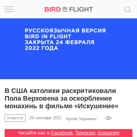
BIRD
FLIGHT
IN
Вдохновение
Почему
это
шедевр
Мир
Игра
В США католики раскритиковали
Пола Верховена за оскорбление
Новости
монахинь в фильме «Искушение»
Bird
29 сентября 2021
Новости
Артем Черничко
in
Flight
Читайте нас в
Facebook
,
Telegram
,
Instagram
Prize