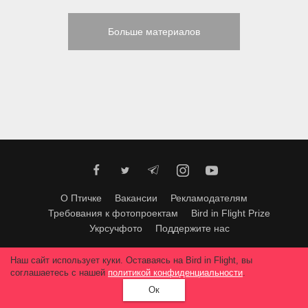
Больше материалов
О Птичке
Вакансии
Рекламодателям
Требования к фотопроектам
Bird in Flight Prize
Укрсучфото
Поддержите нас
Любое использование материалов допускается только с согласия
Наш сайт использует куки. Оставаясь на Bird in Flight, вы
редакции
.
© 2026, Bird In Flight.
соглашаетесь с нашей
политикой конфиденциальности
.
Все права защищены.
Ок