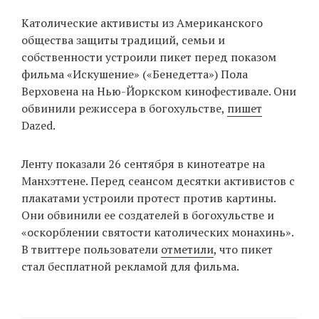
‘21
Католические активисты из Американского
общества защиты традиций, семьи и
Фотопроект
собственности устроили пикет перед показом
фильма «Искушение» («Бенедетта») Пола
Репортаж
Верховена на Нью-Йоркском кинофестивале. Они
обвинили режиссера в богохульстве,
пишет
Партнерский
Dazed.
материал
Ленту показали 26 сентября в кинотеатре на
О
Манхэттене. Перед сеансом десятки активистов с
птичке
плакатами устроили протест против картины.
Они обвинили ее создателей в богохульстве и
Рекламодателям
«оскорблении святости католических монахинь».
В твиттере пользователи
отметили
, что пикет
стал бесплатной рекламой для фильма.