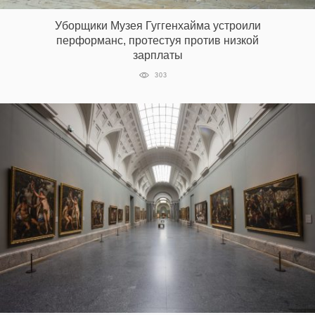
Уборщики Музея Гуггенхайма устроили
перформанс, протестуя против низкой
EN
UA
зарплаты
303