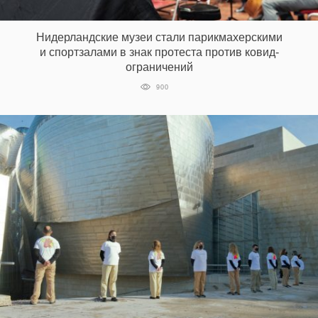
‘21
Нидерландские музеи стали парикмахерскими
Фотопроект
и спортзалами в знак протеста против ковид-
ограничений
Репортаж
900
Партнерский
материал
О
птичке
Рекламодателям