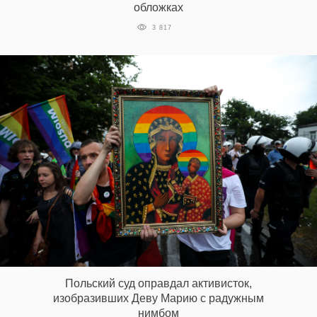
обложках
3 817
Польский суд оправдал активисток,
изобразивших Деву Марию с радужным
нимбом