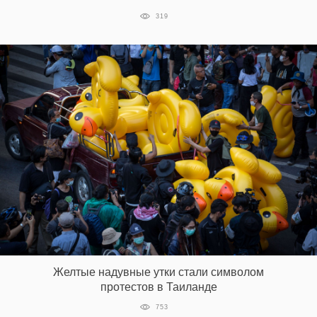
319
Желтые надувные утки стали символом
протестов в Таиланде
753