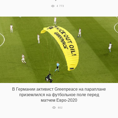
4 773
В Германии активист Greenpeace на параплане
приземлился на футбольное поле перед
матчем Евро-2020
802