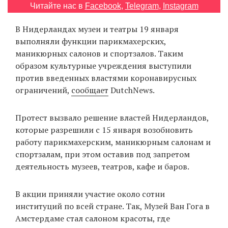
Читайте нас в
Facebook
,
Telegram
,
Instagram
‘21
В Нидерландах музеи и театры 19 января
Фотопроект
выполняли функции парикмахерских,
маникюрных салонов и спортзалов. Таким
Репортаж
образом культурные учреждения выступили
против введенных властями коронавирусных
Партнерский
ограничений,
сообщает
DutchNews.
материал
Протест вызвало решение властей Нидерландов,
О
которые разрешили с 15 января возобновить
птичке
работу парикмахерским, маникюрным салонам и
спортзалам, при этом оставив под запретом
Рекламодателям
деятельность музеев, театров, кафе и баров.
В акции приняли участие около сотни
институций по всей стране. Так, Музей Ван Гога в
Амстердаме стал салоном красоты, где