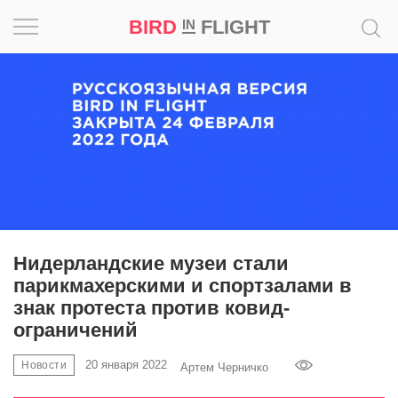
BIRD
FLIGHT
IN
Вдохновение
Почему
это
шедевр
Мир
Игра
Нидерландские музеи стали
парикмахерскими и спортзалами в
Новости
знак протеста против ковид-
ограничений
Bird
in
20 января 2022
Новости
Артем Черничко
Flight
Prize