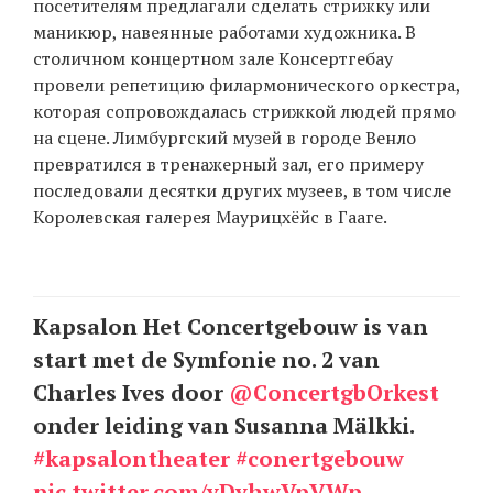
посетителям предлагали сделать стрижку или
маникюр, навеянные работами художника. В
столичном концертном зале Консертгебау
EN
UA
провели репетицию филармонического оркестра,
которая сопровождалась стрижкой людей прямо
на сцене. Лимбургский музей в городе Венло
превратился в тренажерный зал, его примеру
последовали десятки других музеев, в том числе
Королевская галерея Маурицхёйс в Гааге.
Kapsalon Het Concertgebouw is van
start met de Symfonie no. 2 van
Charles Ives door
@ConcertgbOrkest
onder leiding van Susanna Mälkki.
#kapsalontheater
#conertgebouw
pic.twitter.com/yDyhwVpVWp