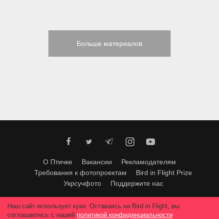
Больше материалов
О Птичке
Вакансии
Рекламодателям
Требования к фотопроектам
Bird in Flight Prize
Укрсучфото
Поддержите нас
Любое использование материалов допускается только с согласия
Наш сайт использует куки. Оставаясь на Bird in Flight, вы
редакции
.
© 2026, Bird In Flight.
соглашаетесь с нашей
политикой конфиденциальности
.