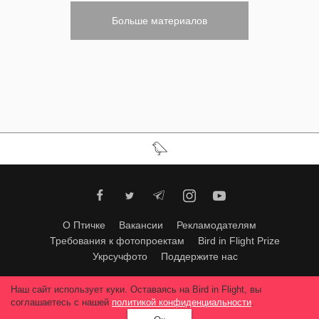
Больше материалов
О Птичке
Вакансии
Рекламодателям
Требования к фотопроектам
Bird in Flight Prize
Укрсучфото
Поддержите нас
Любое использование материалов допускается только с согласия
Наш сайт использует куки. Оставаясь на Bird in Flight, вы
редакции
.
© 2026, Bird In Flight.
соглашаетесь с нашей
политикой конфиденциальности
.
Все права защищены.