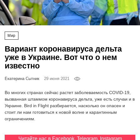
‘21
Фотопроект
Мир
Репортаж
Вариант коронавируса дельта
Партнерский
уже в Украине. Вот что о нем
материал
известно
О
Екатерина Сытник
29 июня 2021
птичке
Во многих странах сейчас растет заболеваемость COVID-19,
Рекламодателям
вызванная штаммом коронавируса дельта, уже есть случаи и в
Украине. Bird in Flight разбирается, насколько он опасен и
стоит ли нам готовиться к новой волне и карантинным
ограничениям.
Читайте нас в
Facebook
,
Telegram
,
Instagram