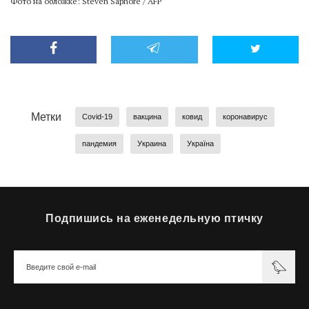
Фото на обложке: Steven Saphore / AFP
Метки
Covid-19
вакцина
ковид
коронавирус
пандемия
Украина
Україна
Подпишись на еженедельную птичку