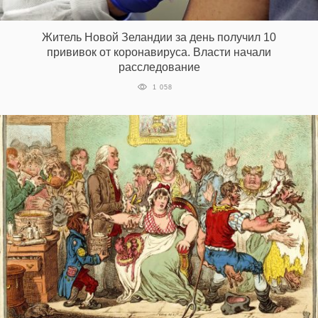
‘21
Житель Новой Зеландии за день получил 10
Фотопроект
прививок от коронавируса. Власти начали
расследование
Репортаж
1 058
Партнерский
материал
О
птичке
Рекламодателям