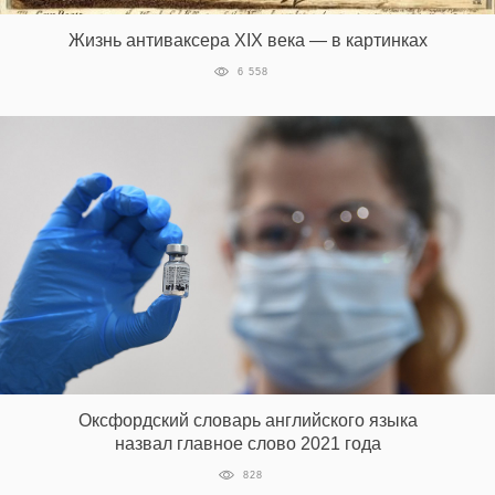
Жизнь антиваксера XIX века — в картинках
6 558
EN
UA
Оксфордский словарь английского языка
назвал главное слово 2021 года
828