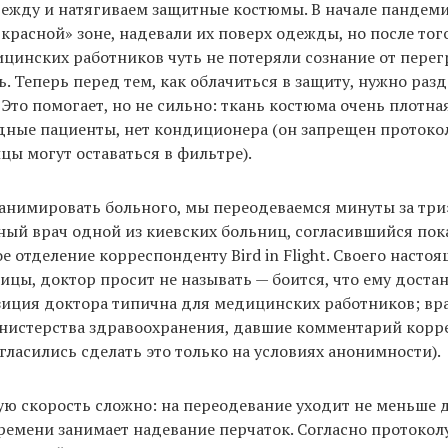
ежду и натягиваем защитные костюмы. В начале пандеми
красной» зоне, надевали их поверх одежды, но после того
цинских работников чуть не потеряли сознание от перегр
ь. Теперь перед тем, как облачиться в защиту, нужно разд
Это помогает, но не сильно: ткань костюма очень плотная,
дные пациенты, нет кондиционера (он запрещен протоко
цы могут оставаться в фильтре).
анимировать больного, мы переодеваемся минуты за три»
ый врач одной из киевских больниц, согласившийся пок
 отделение корреспонденту Bird in Flight. Своего настоя
ицы, доктор просит не называть — боится, что ему достан
зиция доктора типична для медицинских работников; вр
нистерства здравоохранения, давшие комментарий кор
 согласились сделать это только на условиях анонимности).
ую скорость сложно: на переодевание уходит не меньше 
ремени занимает надевание перчаток. Согласно протоколу