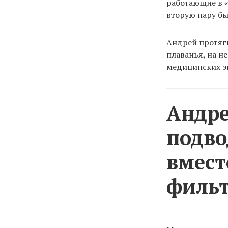
работающие в «
вторую пару бы
Андрей протяги
плаванья, на н
медицинских эк
Андре
подво
вмест
фильт