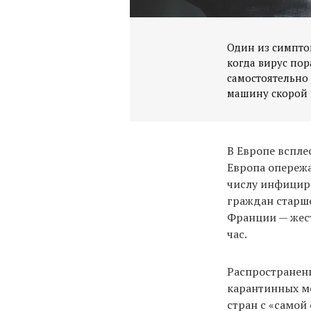
Один из симптом
когда вирус пор
самостоятельно 
машину скорой 
В Европе вспле
Европа опережа
числу инфицир
граждан старше
Франции — жест
час.
Распространени
карантинных м
стран с «самой