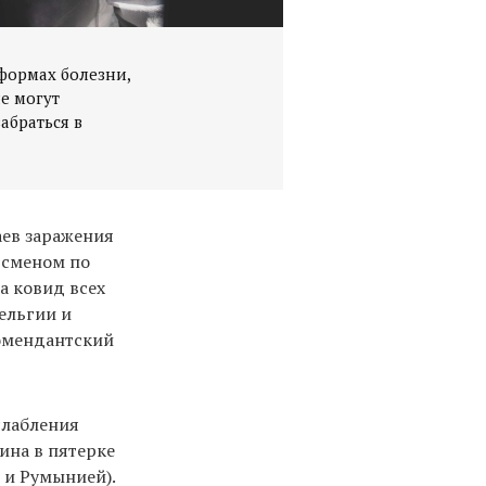
формах болезни,
не могут
абраться в
аев заражения
дсменом по
а ковид всех
Бельгии и
комендантский
слабления
ина в пятерке
 и Румынией).