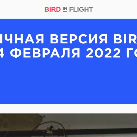
BIRD
FLIGHT
IN
кт
Репортаж