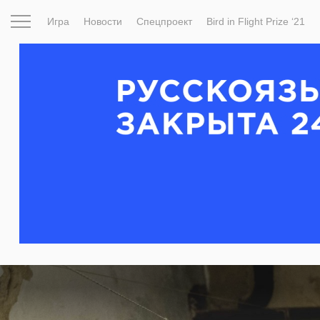
Игра
Новости
Спецпроект
Bird in Flight Prize ‘21
Вдохновение
Почему это шедевр
Мир
Фотопрое