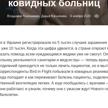
ковидных больниц
Владимир Коношевич, Дарья Касьянова
6 ноября 2020
я в Украине регистрировали по 5 тысяч случаев заражения
 уже 10 тысяч. Когда эта цифра удвоится, в стране откроют
оказать помощь всем нуждающимся медики уже не смогут. О
больниц увольняются санитарки и медсестры — теперь врач
тделений приходится не только лечить пациентов, но и мыт
Корреспонденты Bird in Flight побывали в ковидных реаним
сюда попадает и как переживают болезнь пациенты, подклю
ственной вентиляции легких. А еще пообщались с врачами —
они работают, и узнали, почему они с ужасом ждут Нового г
Малолетки.