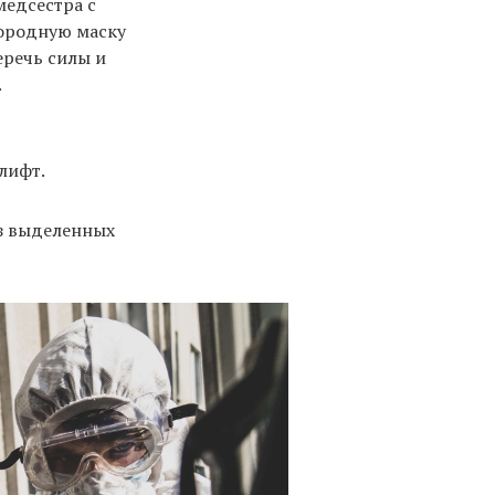
медсестра с
лородную маску
беречь силы и
.
 лифт.
Из выделенных