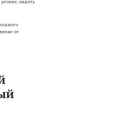
 резине, надеть
дводного
личие от
й
вый