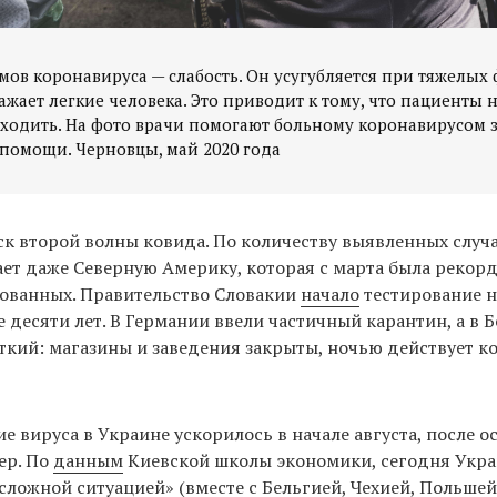
ов коронавируса — слабость. Он усугубляется при тяжелых 
ажает легкие человека. Это приводит к тому, что пациенты 
ходить. На фото врачи помогают больному коронавирусом з
помощи. Черновцы, май 2020 года
ск второй волны ковида. По количеству выявленных случ
ет даже Северную Америку, которая с марта была рекор
ованных. Правительство Словакии
начало
тестирование н
 десяти лет. В Германии ввели частичный карантин, а в 
кий: магазины и заведения закрыты, ночью действует 
е вируса в Украине ускорилось в начале августа, после о
ер. По
данным
Киевской школы экономики, сегодня Укра
 сложной ситуацией» (вместе с Бельгией, Чехией, Польшей