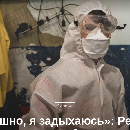
Репортаж
шно, я задыхаюсь»: Р