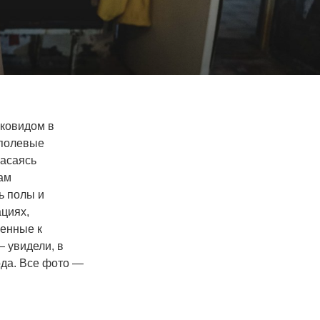
 ковидом в
 полевые
пасаясь
ам
ь полы и
ациях,
ченные к
 увидели, в
ода. Все фото —