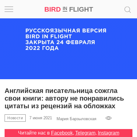
BIRD
FLIGHT
IN
Вдохновение
Почему
это
шедевр
Мир
Игра
Английская писательница сожгла
свои книги: автору не понравились
Новости
цитаты из рецензий на обложках
Bird
7 июня 2021
Новости
Мария Барзыловская
in
Flight
Читайте нас в
Facebook
,
Telegram
,
Instagram
Prize