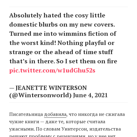
Absolutely hated the cosy little
EN
UA
domestic blurbs on my new covers.
Turned me into wimmins fiction of
the worst kind! Nothing playful or
strange or the ahead of time stuff
that’s in there. So I set them on fire
pic.twitter.com/w1udGhu52s
— JEANETTE WINTERSON
(@Wintersonworld)
June 4, 2021
Писательница
добавила
, что никогда не сжигала
чужие книги — даже те, которые считала
ужасными. По словам Уинтерсон, издательства
решают проблему с рецензиями, но у нее нет