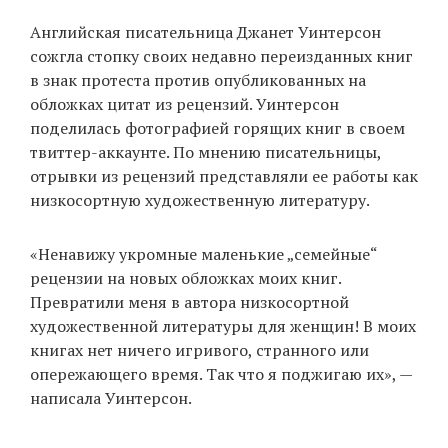
‘21
Английская писательница Джанет Уинтерсон
сожгла стопку своих недавно переизданных книг
Фотопроект
в знак протеста против опубликованных на
обложках цитат из рецензий. Уинтерсон
Репортаж
поделилась фотографией горящих книг в своем
твиттер-аккаунте. По мнению писательницы,
Партнерский
отрывки из рецензий представляли ее работы как
материал
низкосортную художественную литературу.
О
«Ненавижу укромные маленькие „семейные“
птичке
рецензии на новых обложках моих книг.
Превратили меня в автора низкосортной
Рекламодателям
художественной литературы для женщин! В моих
книгах нет ничего игривого, странного или
опережающего время. Так что я поджигаю их», —
написала Уинтерсон.