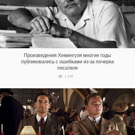
Произведения Хемингуэя многие годы
публиковались с ошибками из-за почерка
писателя
1 226