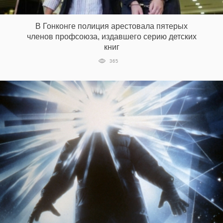
‘21
В Гонконге полиция арестовала пятерых
Фотопроект
членов профсоюза, издавшего серию детских
книг
Репортаж
365
Партнерский
материал
О
птичке
Рекламодателям