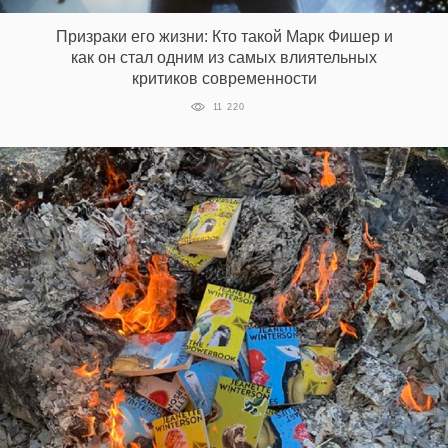
Призраки его жизни: Кто такой Марк Фишер и
как он стал одним из самых влиятельных
EN
UA
критиков современности
11 220