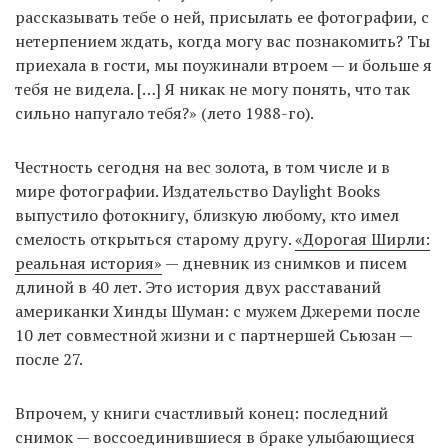
рассказывать тебе о ней, присылать ее фотографии, с
нетерпением ждать, когда могу вас познакомить? Ты
приехала в гости, мы поужинали втроем — и больше я
EN
UA
тебя не видела. […] Я никак не могу понять, что так
сильно напугало тебя?» (лето 1988-го).
Честность сегодня на вес золота, в том числе и в
мире фотографии. Издательство Daylight Books
выпустило фотокнигу, близкую любому, кто имел
смелость открыться старому другу.
«Дорогая Ширли:
реальная история»
— дневник из снимков и писем
длиной в 40 лет. Это история двух расставаний
американки Хинды Шуман: с мужем Джереми после
10 лет совместной жизни и с партнершей Сьюзан —
после 27.
Впрочем, у книги счастливый конец: последний
снимок — воссоединившиеся в браке улыбающиеся