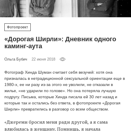
‘21
Фотопроект
Фотопроект
Репортаж
«Дорогая Ширли»: Дневник одного
каминг-аута
Партнерский
материал
Ольга Бубич
22 июня 2018
О
Фотограф Хинда Шуман считает себя везучей: хотя она
птичке
призналась в нетрадиционной сексуальной ориентации еще в
1980-х, ее ни разу из-за этого не уволили, не отказали в
жилье, «не ударили по голове». Но она потеряла лучшую
Рекламодателям
подругу. Письма, которые Хинда писала ей 30 лет назад и
которые так и остались без ответа, в фотопроекте «Дорогая
Ширли» превратились в разговор со всем обществом.
«Джереми бросил меня ради другой, а я сама
влюбилась в женщину. Помнишь, я начала