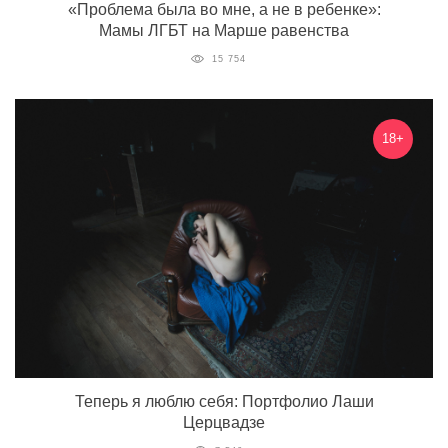
«Проблема была во мне, а не в ребенке»:
Мамы ЛГБТ на Марше равенства
15 754
18+
Теперь я люблю себя: Портфолио Лаши
Церцвадзе