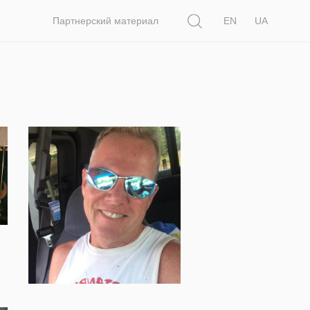
Поиск
Партнерский материал
EN
UA
2 121
В США глава центра
конверсионной терапии для