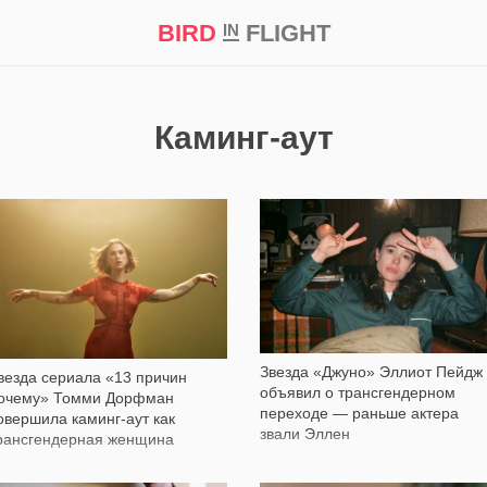
BIRD
FLIGHT
IN
кт
Репортаж
Каминг-аут
3 766
20 441
Звезда «Джуно» Эллиот Пейдж
везда сериала «13 причин
объявил о трансгендерном
очему» Томми Дорфман
переходе — раньше актера
овершила каминг-аут как
звали Эллен
рансгендерная женщина