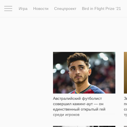
Игра
Новости
Спецпроект
Bird in Flight Prize ‘21
Вдохновение
Почему это шедевр
Мир
Фотопрое
4 780
Австралийский футболист
З
совершил каминг-аут — он
п
единственный открытый гей
с
среди игроков
т