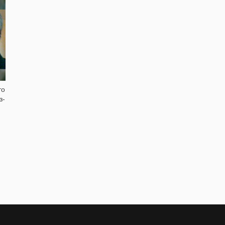
изменения сексуальной
ориентации сделал каминг-аут
то
з-