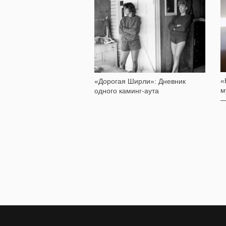
8 929
«
«Дорогая Ширли»: Дневник
м
одного каминг-аута
—