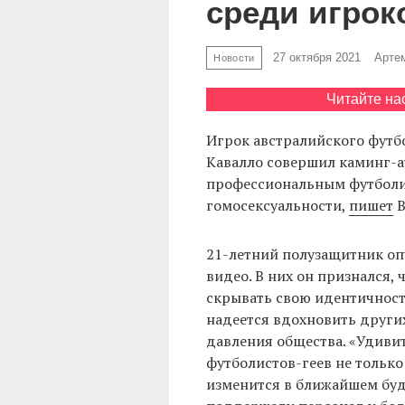
среди игрок
27 октября 2021
Арте
Новости
Читайте на
Игрок австралийского футб
Кавалло совершил каминг-а
профессиональным футболис
гомосексуальности,
пишет
B
21-летний полузащитник опу
видео. В них он признался,
скрывать свою идентичност
надеется вдохновить других
давления общества. «Удивит
футболистов-геев не только 
изменится в ближайшем буд