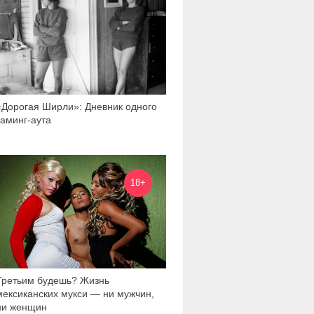
«Дорогая Ширли»: Дневник одного
каминг-аута
53 861
18+
Третьим будешь? Жизнь
мексиканских мукси — ни мужчин,
ни женщин