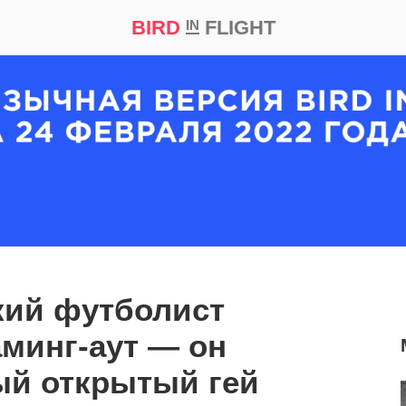
BIRD
FLIGHT
IN
кт
Репортаж
кий футболист
минг-аут — он
ый открытый гей