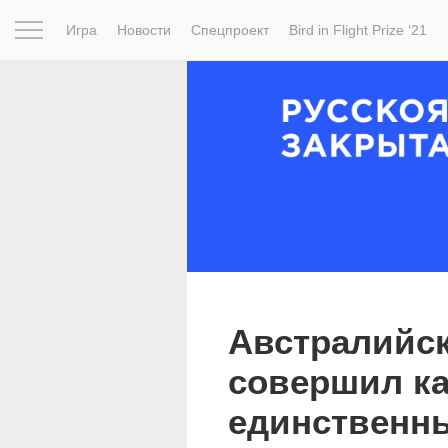
Игра
Новости
Спецпроект
Bird in Flight Prize ‘21
Вдохновение
Почему это шедевр
Мир
Фотопрое
Австралийс
совершил ка
единственн