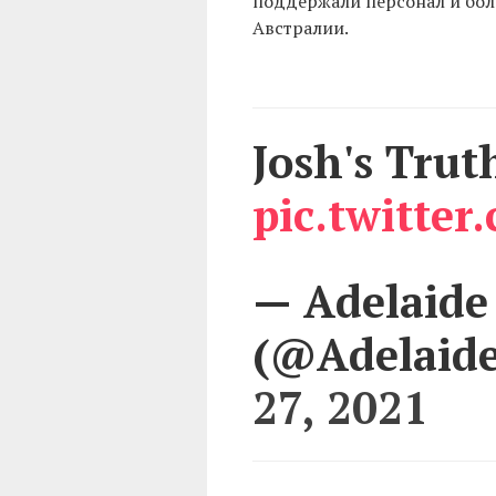
поддержали персонал и бол
Австралии.
Josh's Trut
pic.twitt
— Adelaide
(@Adelaid
27, 2021