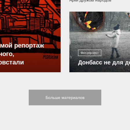
12 300
ямой репортаж
ного,
Фотопроект
овстали
Донбасс не для д
Больше материалов