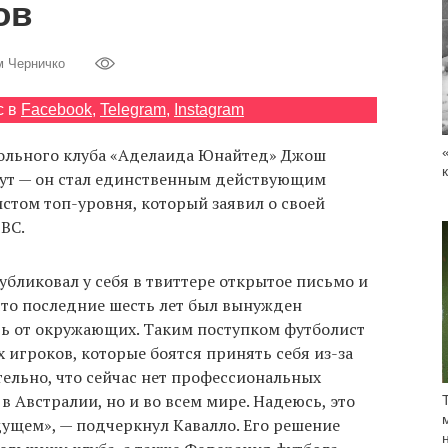
ов
м Черничко
с в
Facebook
,
Telegram
,
Instagram
ольного клуба «Аделаида Юнайтед» Джош
ут — он стал единственным действующим
том топ-уровня, который заявил о своей
BC.
бликовал у себя в твиттере открытое письмо и
 что последние шесть лет был вынужден
ь от окружающих. Таким поступком футболист
 игроков, которые боятся принять себя из-за
ельно, что сейчас нет профессиональных
в Австралии, но и во всем мире. Надеюсь, это
ущем», — подчеркнул Кавалло. Его решение