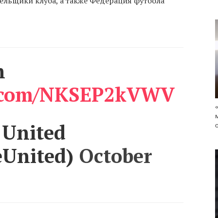
ельщики клуба, а также Федерация футбола
h
er.com/NKSEP2kVWV
 United
eUnited)
October