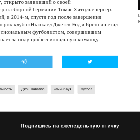
, открыто заявивший о своей
игрок сборной Германии Томас Хитцльспергер.
гей, в 2014-м, спустя год после завершения
игрок клуба «Ньюкасл Джетс» Энди Бреннан стал
ссиональным футболистом, совершившим
упает за полупрофессиональную команду.
льность
Джош Кавалло
каминг-аут
Футбол
Подпишись на еженедельную птичку