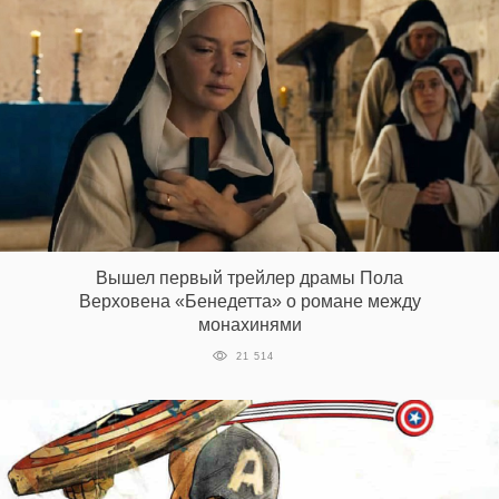
Вышел первый трейлер драмы Пола
Верховена «Бенедетта» о романе между
монахинями
21 514