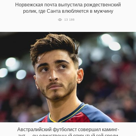
Норвежская почта выпустила рождественский
ролик, где Санта влюбляется в мужчину
13 186
EN
UA
Австралийский футболист совершил каминг-
аут — он единственный открытый гей среди