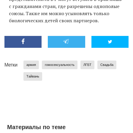
с гражданами стран, где разрешены однополые
союзы. Также им можно усыновлять только
биологических детей своих партнеров.
EN
UA
Метки
армия
гомосексуальность
ЛГБТ
Свадьба
Тайвань
Материалы по теме