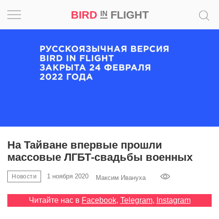
BIRD
FLIGHT
IN
Вдохновение
Почему
это
шедевр
Мир
Игра
На Тайване впервые прошли
массовые ЛГБТ-свадьбы военных
Новости
1 ноября 2020
Новости
Максим Ивануха
Bird
in
Читайте нас в
Facebook
,
Telegram
,
Instagram
Flight
Prize