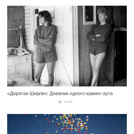
«Дорогая Ширли»: Дневник одного каминг-аута
8 929