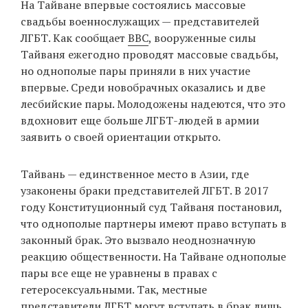
На Тайване впервые состоялись массовые
‘21
свадьбы военнослужащих — представителей
ЛГБТ. Как сообщает
BBC
, вооруженные силы
Фотопроект
Тайваня ежегодно проводят массовые свадьбы,
но однополые пары приняли в них участие
Репортаж
впервые. Среди новобрачных оказались и две
лесбийские пары. Молодожены надеются, что это
Партнерский
вдохновит еще больше ЛГБТ-людей в армии
материал
заявить о своей ориентации открыто.
О
Тайвань — единственное место в Азии, где
птичке
узаконены браки представителей ЛГБТ. В 2017
году Конституционный суд Тайваня постановил,
Рекламодателям
что однополые партнеры имеют право вступать в
законный брак. Это вызвало неоднозначную
реакцию общественности. На Тайване однополые
пары все еще не уравнены в правах с
гетеросексуальными. Так, местные
представители ЛГБТ могут вступать в брак лишь