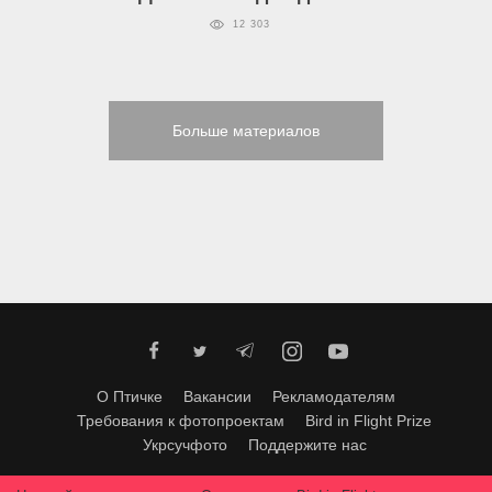
12 303
Больше материалов
О Птичке
Вакансии
Рекламодателям
Требования к фотопроектам
Bird in Flight Prize
Укрсучфото
Поддержите нас
Любое использование материалов допускается только с согласия