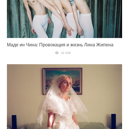
Маде ин Чина: Провокация и жизнь Лина Жипена
10 529