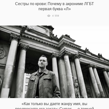
Сестры по крови: Почему в акрониме ЛГБТ
первая буква «Л»
4 559
EN
UA
«Как только вы даете жанру имя, вы
предрекаете его закат»: Curses — о темной