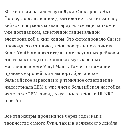
80-е и стали началом пути Луки. Он вырос в Нью-
Йорке, а обозначенное десятилетие там кипело ноу-
вейвом и шумовым авангардом, все еще панком и
уже постпанком, аскетичной танцевальной
электроникой и хип-хопом. Это формировало Curses,
проводя его от панка, вейв-рокера и поклонника
Sonic Youth до посетителя андеграундных рейвов и
диггера в скидочных ящиках музыкальных
магазинов вроде Vinyl Mania. Там его внимание
привлек европейский импорт: британско-
бельгийское агрессивно ритмичное ответвление
индастриала EBM и уже чисто бельгийская настойка
из того же EBM, эйсид-хауса, нью-вейва и Hi-NRG —
нью-бит.
Все эти жанры проявились через годы как в
творчестве самого Луки, так и в релизах его лейбла