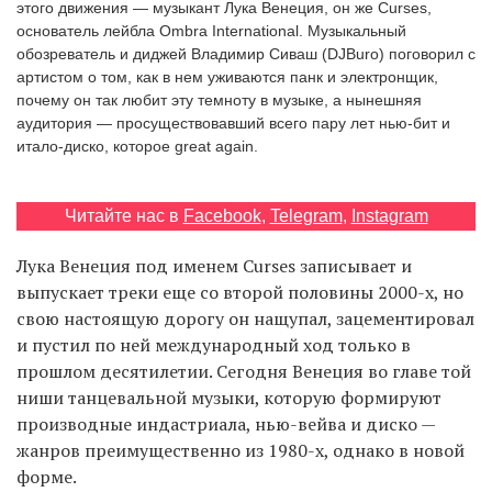
этого движения — музыкант Лука Венеция, он же Curses,
основатель лейбла Ombra International. Музыкальный
обозреватель и диджей Владимир Сиваш (DJBuro) поговорил с
артистом о том, как в нем уживаются панк и электронщик,
EN
UA
почему он так любит эту темноту в музыке, а нынешняя
аудитория — просуществовавший всего пару лет нью-бит и
итало-диско, которое great again.
Читайте нас в
Facebook
,
Telegram
,
Instagram
Лука Венеция под именем Curses записывает и
выпускает треки еще со второй половины 2000-х, но
свою настоящую дорогу он нащупал, зацементировал
и пустил по ней международный ход только в
прошлом десятилетии. Сегодня Венеция во главе той
ниши танцевальной музыки, которую формируют
производные индастриала, нью-вейва и диско —
жанров преимущественно из 1980-х, однако в новой
форме.