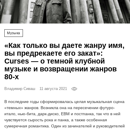
‘21
Фотопроект
Музыка
Репортаж
«Как только вы даете жанру имя,
Партнерский
вы предрекаете его закат»:
материал
Curses — о темной клубной
музыке и возвращении жанров
О
80-х
птичке
Владимир Сиваш
11 августа 2021
Рекламодателям
В последние годы сформировалась целая музыкальная сцена
«темных» жанров. Возникла она на пересечении футуро-
итало, нью-бита, дарк-диско, EBM и постпанка, так что в ней
чувствуется сырость рока и панка, а также особенная
сумеречная романтика. Один из зачинателей и руководителей