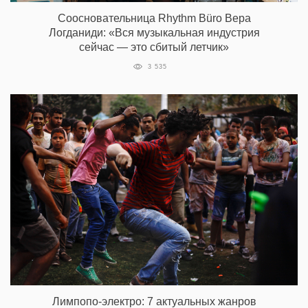
Соосновательница Rhythm Büro Вера
Логданиди: «Вся музыкальная индустрия
сейчас — это сбитый летчик»
3 535
Лимпопо-электро: 7 актуальных жанров