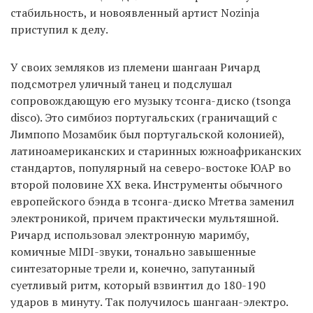
стабильность, и новоявленный артист Nozinja
приступил к делу.
У своих земляков из племени шангаан Ричард
подсмотрел уличный танец и подслушал
сопровождающую его музыку тсонга-диско (tsonga
disco). Это симбиоз португальских (граничащий с
Лимпопо Мозамбик был португальской колонией),
латиноамериканских и старинных южноафриканских
стандартов, популярный на северо-востоке ЮАР во
второй половине XX века. Инструменты обычного
европейского бэнда в тсонга-диско Мтетва заменил
электроникой, причем практически мультяшной.
Ричард использовал электронную маримбу,
комичные MIDI-звуки, тонально завышенные
синтезаторные трели и, конечно, запутанный
суетливый ритм, который взвинтил до 180-190
ударов в минуту. Так получилось шангаан-электро.