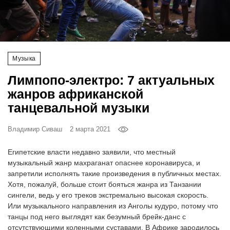
‘21
Фотопроект
Музыка
Репортаж
Лимпопо-электро: 7 актуальных
Партнерский
жанров африканской
материал
танцевальной музыки
О
Владимир Сиваш
2 марта 2021
птичке
Египетские власти недавно заявили, что местный
Рекламодателям
музыкальный жанр махраганат опаснее коронавируса, и
запретили исполнять такие произведения в публичных местах.
Хотя, пожалуй, больше стоит бояться жанра из Танзании
сингели, ведь у его треков экстремально высокая скорость.
Или музыкального направления из Анголы кудуро, потому что
танцы под него выглядят как безумный брейк-данс с
отсутствующими коленными суставами. В Африке зародилось