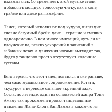
изламываясь. Со временем к этой музыке стали
добавлять мощную голосовую читку, как в хопе,
грайме или даже раггамафине.
Танец, который исполняют под кудуро, выглядит
словно безумный брейк-данс — страшно и смешно
одновременно. В нем много имитаций, чуть ли не
клоунских па, резких ускорений и зависаний в
забавных позах. А движения ногами выглядят так,
будто у танцоров просто отсутствуют коленные
суставы.
Есть версия, что этот танец появился даже раньше,
чем само музыкальное сопровождение. Кстати,
«кудуро» в переводе означает «крепкий зад».
Согласно легенде, один из основателей жанра Тони
Амаду так прокомментировал танцевальные
движения Жана-Клода Ван Дамма в каком-то из