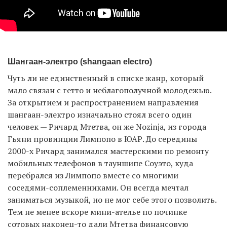
Шангаан-электро (shangaan electro)
Чуть ли не единственный в списке жанр, который
мало связан с гетто и неблагополучной молодежью.
За открытием и распространением направления
шангаан-электро изначально стоял всего один
человек — Ричард Мтетва, он же Nozinja, из города
Гьяни провинции Лимпопо в ЮАР. До середины
2000-х Ричард занимался мастерскими по ремонту
мобильных телефонов в тауншипе Соуэто, куда
перебрался из Лимпопо вместе со многими
соседями-соплеменниками. Он всегда мечтал
заниматься музыкой, но не мог себе этого позволить.
Тем не менее вскоре мини-ателье по починке
сотовых наконец-то дали Мтетва финансовую