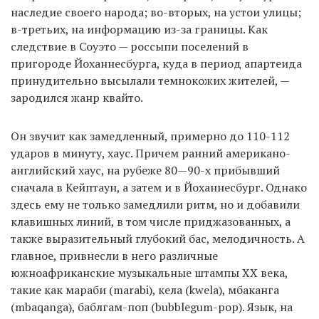
наследие своего народа; во-вторых, на устои улицы;
в-третьих, на информацию из-за границы. Как
следствие в Соуэто — россыпи поселений в
пригороде Йоханнесбурга, куда в период апартеида
принудительно высылали темнокожих жителей, —
зародился жанр квайто.
Он звучит как замедленный, примерно до 110-112
ударов в минуту, хаус. Причем ранний американо-
английский хаус, на рубеже 80—90-х прибывший
сначала в Кейптаун, а затем и в Йоханнесбург. Однако
здесь ему не только замедлили ритм, но и добавили
клавишных линий, в том числе приджазованных, а
также выразительный глубокий бас, мелодичность. А
главное, привнесли в него различные
южноафриканские музыкальные штампы XX века,
такие как мараби (marabi), кела (kwela), мбаканга
(mbaqanga), баблгам-поп (bubblegum-pop). Язык, на