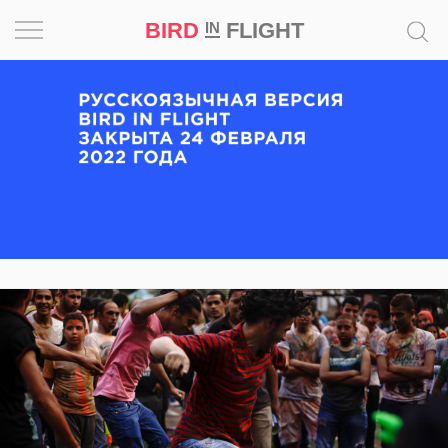
BIRD
FLIGHT
IN
Вдохновение
Почему
это
шедевр
Мир
Игра
Новости
Bird
in
Flight
Prize