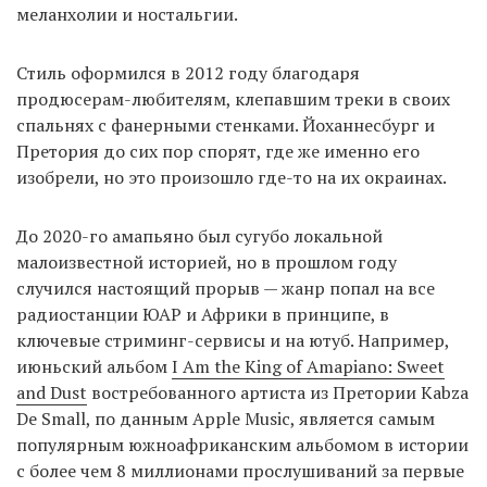
меланхолии и ностальгии.
Стиль оформился в 2012 году благодаря
продюсерам-любителям, клепавшим треки в своих
спальнях с фанерными стенками. Йоханнесбург и
Претория до сих пор спорят, где же именно его
изобрели, но это произошло где-то на их окраинах.
До 2020-го амапьяно был сугубо локальной
малоизвестной историей, но в прошлом году
случился настоящий прорыв — жанр попал на все
радиостанции ЮАР и Африки в принципе, в
ключевые стриминг-сервисы и на ютуб. Например,
июньский альбом
I Am the King of Amapiano: Sweet
and Dust
востребованного артиста из Претории Kabza
De Small, по данным Apple Music, является самым
популярным южноафриканским альбомом в истории
с более чем 8 миллионами прослушиваний за первые