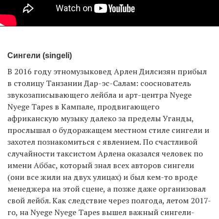
Сингели (singeli)
В 2016 году этномузыковед Арлен Дилсизян прибыл
в столицу Танзании Дар-эс-Салам: сооснователь
звукозаписывающего лейбла и арт-центра Nyege
Nyege Tapes в Кампале, продвигающего
африканскую музыку далеко за пределы Уганды,
прослышал о будоражащем местном стиле сингели и
захотел познакомиться с явлением. По счастливой
случайности таксистом Арлена оказался человек по
имени Аббас, который знал всех авторов сингели
(они все жили на двух улицах) и был кем-то вроде
менеджера на этой сцене, а позже даже организовал
свой лейбл. Как следствие через полгода, летом 2017-
го, на Nyege Nyege Tapes вышел важный сингели-