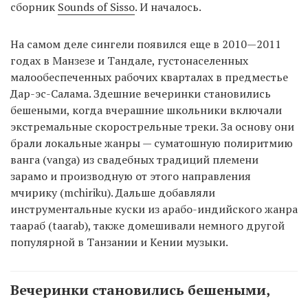
сборник
Sounds of Sisso
. И началось.
На самом деле сингели появился еще в 2010—2011
годах в Манзезе и Тандале, густонаселенных
малообеспеченных рабочих кварталах в предместье
Дар-эс-Салама. Здешние вечеринки становились
бешеными, когда вчерашние школьники включали
экстремальные скорострельные треки. За основу они
брали локальные жанры — суматошную полиритмию
ванга (vanga) из свадебных традиций племени
зарамо и производную от этого направления
мчирику (mchiriku). Дальше добавляли
инструментальные куски из арабо-индийского жанра
таараб (taarab), также домешивали немного другой
популярной в Танзании и Кении музыки.
Вечеринки становились бешеными,