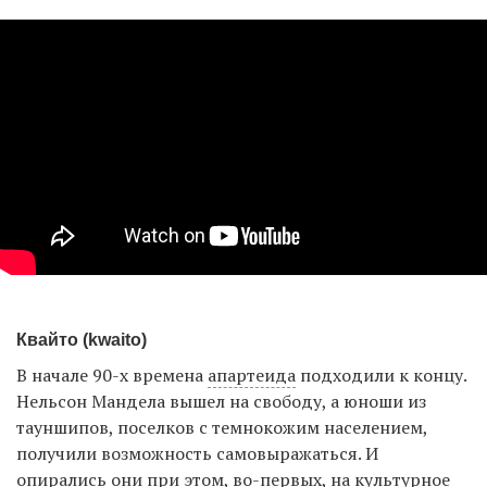
Квайто (kwaito)
В начале 90-х времена
апартеида
подходили к концу.
Нельсон Мандела вышел на свободу, а юноши из
тауншипов, поселков с темнокожим населением,
получили возможность самовыражаться. И
опирались они при этом, во-первых, на культурное