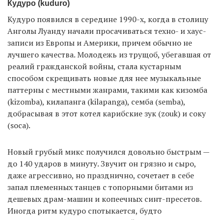
Кудуро (kuduro)
Кудуро появился в середине 1990-х, когда в столицу
Анголы Луанду начали просачиваться техно- и хаус-
записи из Европы и Америки, причем обычно не
лучшего качества. Молодежь из трущоб, убегавшая от
реалий гражданской войны, стала кустарным
способом скрещивать новые для нее музыкальные
паттерны с местными жанрами, такими как кизомба
(kizomba), килапанга (kilapanga), семба (semba),
добрасывая в этот котел карибские зук (zouk) и соку
(soca).
Новый грубый микс получился довольно быстрым —
до 140 ударов в минуту. Звучит он грязно и сыро,
даже агрессивно, но празднично, сочетает в себе
запал племенных танцев с топорными битами из
дешевых драм-машин и копеечных синт-пресетов.
Иногда ритм кудуро спотыкается, будто