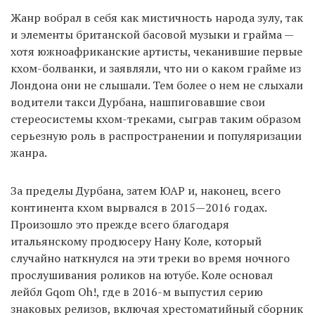
Жанр вобрал в себя как мистичность народа зулу, так
и элементы британской басовой музыки и грайма —
хотя южноафриканские артисты, чеканившие первые
кхом-болванки, и заявляли, что ни о каком грайме из
Лондона они не слышали. Тем более о нем не слыхали
водители такси Дурбана, нашпиговавшие свои
стереосистемы кхом-треками, сыграв таким образом
серьезную роль в распространении и популяризации
жанра.
За пределы Дурбана, затем ЮАР и, наконец, всего
континента кхом вырвался в 2015—2016 годах.
Произошло это прежде всего благодаря
итальянскому продюсеру Нану Коле, который
случайно наткнулся на эти треки во время ночного
прослушивания роликов на ютубе. Коле основал
лейбл Gqom Oh!, где в 2016-м выпустил серию
знаковых релизов, включая хрестоматийный сборник