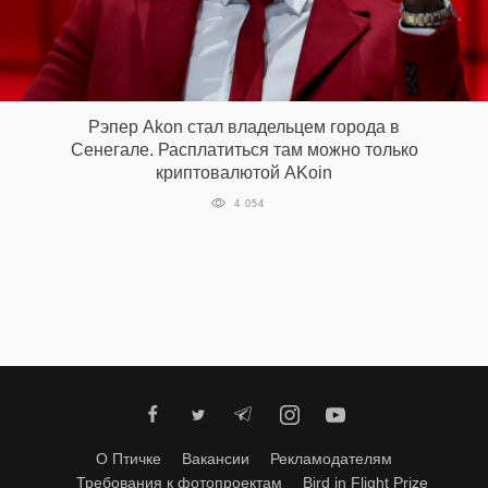
Рэпер Akon стал владельцем города в
Сенегале. Расплатиться там можно только
криптовалютой AKoin
4 054
О Птичке
Вакансии
Рекламодателям
Требования к фотопроектам
Bird in Flight Prize