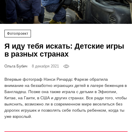
‘21
Фотопроект
Фотопроект
Репортаж
Я иду тебя искать: Детские игры
Партнерский
в разных странах
материал
Ольга Бубич
8 декабря 2021
О
птичке
Впервые фотограф Нэнси Ричардс Фарезе обратила
внимание на беззаботно играющих детей в лагере беженцев в
Бангладеш. Позже она также играла с детьми в Эфиопии,
Рекламодателям
Китае, на Гаити, в США и других странах. Все ради того, чтобы
выяснить, возможно ли в современном мире веселиться без
дорогих игрушек и позволять себе побыть ребенком, когда ты
уже взрослый.