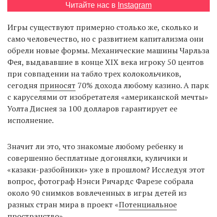
Читайте нас в
Instagram
Игры существуют примерно столько же, сколько и
EN
UA
само человечество, но с развитием капитализма они
обрели новые формы. Механические машины Чарльза
Фея, выдававшие в конце XIX века игроку 50 центов
при совпадении на табло трех колокольчиков,
сегодня
приносят
70% дохода любому казино. А парк
с каруселями от изобретателя «американской мечты»
Уолта Диснея за 100 долларов гарантирует ее
исполнение.
Значит ли это, что знакомые любому ребенку и
совершенно бесплатные догонялки, куличики и
«казаки-разбойники» уже в прошлом? Исследуя этот
вопрос, фотограф Нэнси Ричардс Фарезе собрала
около 90 снимков вовлеченных в игры детей из
разных стран мира в проект «
Потенциальное
пространство
».