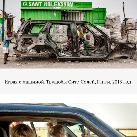
Играя с машиной. Трущобы Сите-Солей, Гаити, 2013 год