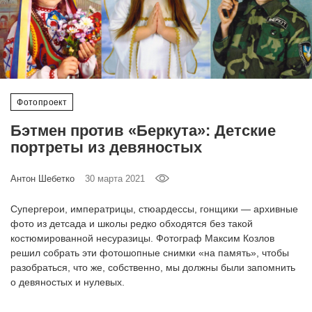
‘21
Фотопроект
Репортаж
Фотопроект
Партнерский
Бэтмен против «Беркута»: Детские
материал
портреты из девяностых
О
Антон Шебетко
30 марта 2021
птичке
Супергерои, императрицы, стюардессы, гонщики — архивные
Рекламодателям
фото из детсада и школы редко обходятся без такой
костюмированной несуразицы. Фотограф Максим Козлов
решил собрать эти фотошопные снимки «на память», чтобы
разобраться, что же, собственно, мы должны были запомнить
о девяностых и нулевых.