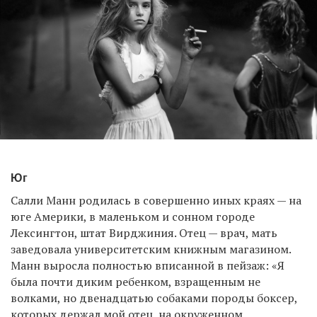
Юг
Салли Манн родилась в совершенно иных краях — на
юге Америки, в маленьком и сонном городе
Лексингтон, штат Вирджиния. Отец — врач, мать
заведовала университетским книжным магазином.
Манн выросла полностью вписанной в пейзаж: «Я
была почти диким ребенком, взращенным не
волками, но двенадцатью собаками породы боксер,
которых держал мой отец, на окруженном