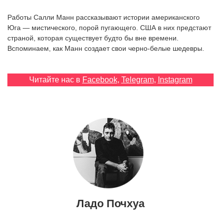
‘21
Работы Салли Манн рассказывают истории американского
Юга — мистического, порой пугающего. США в них предстают
Фотопроект
страной, которая существует будто бы вне времени.
Вспоминаем, как Манн создает свои черно-белые шедевры.
Репортаж
Читайте нас в
Facebook
,
Telegram
,
Instagram
Партнерский
материал
О
птичке
Рекламодателям
Ладо Почхуа