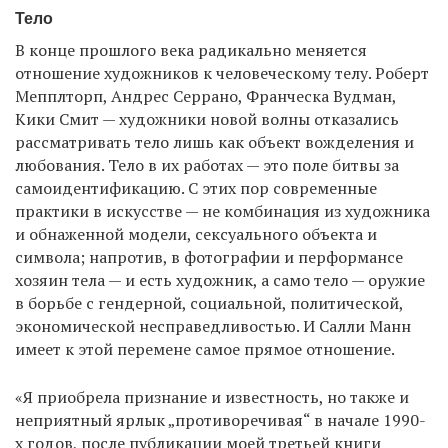
Тело
В конце прошлого века радикально меняется
отношение художников к человеческому телу. Роберт
Мепплторп, Андрес Серрано, Франческа Вудман,
Кики Смит — художники новой волны отказались
рассматривать тело лишь как объект вожделения и
любования. Тело в их работах — это поле битвы за
самоидентификацию. С этих пор современные
практики в искусстве — не комбинация из художника
и обнаженной модели, сексуального объекта и
символа; напротив, в фотографии и перформансе
хозяин тела — и есть художник, а само тело — оружие
в борьбе с гендерной, социальной, политической,
экономической несправедливостью. И Салли Манн
имеет к этой перемене самое прямое отношение.
«Я приобрела признание и известность, но также и
неприятный ярлык „противоречивая“ в начале 1990-
х годов, после публикации моей третьей книги