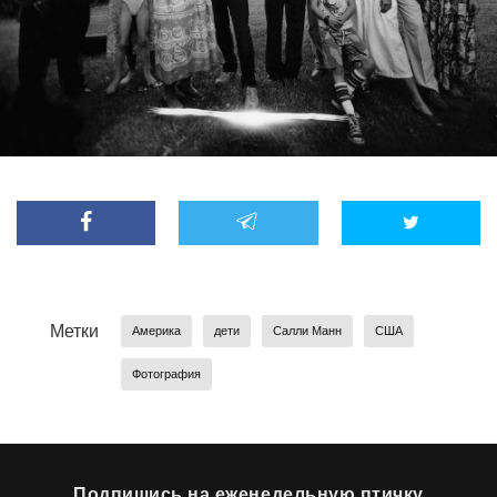
Метки
Америка
дети
Салли Манн
США
Фотография
Подпишись на еженедельную птичку