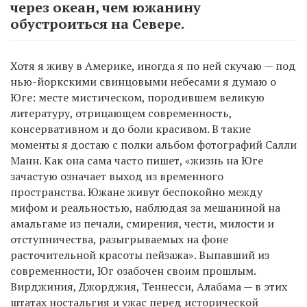
через океан, чем южанину
обустроиться на Севере.
Хотя я живу в Америке, иногда я по ней скучаю — под
нью-йоркскими свинцовыми небесами я думаю о
Юге: месте мистическом, породившем великую
литературу, отрицающем современность,
консервативном и до боли красивом. В такие
моменты я достаю с полки альбом фотографий Салли
Манн. Как она сама часто пишет, «жизнь на Юге
зачастую означает выход из временного
пространства. Южане живут беспокойно между
мифом и реальностью, наблюдая за мешаниной на
амальгаме из печали, смирения, чести, милости и
отступничества, разыгрываемых на фоне
расточительной красоты пейзажа». Выпавший из
современности, Юг озабочен своим прошлым.
Вирджиния, Джорджия, Теннесси, Алабама — в этих
штатах ностальгия и ужас перед исторической