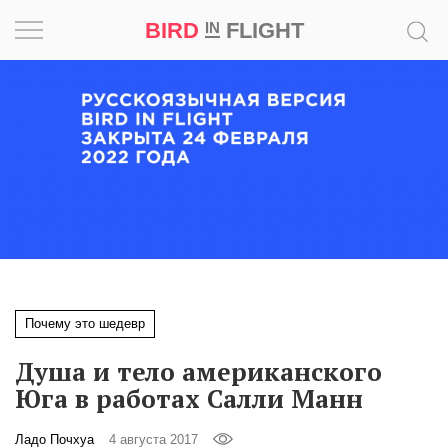
BIRD
FLIGHT
IN
Вдохновение
Почему
это
шедевр
Мир
Игра
Почему это шедевр
Новости
Душа и тело американского
Bird
Юга в работах Салли Манн
in
Flight
Ладо Почхуа
4 августа 2017
Prize