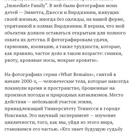
„Immediate Family“. В ней были фотографии моих
детей — Эмметта, Джесси и Вирджинии, живущих
своей жизнью, иногда без одежды, на нашей ферме,
упрятанной в холмах Вирджинии. Я верила, что мой
объектив должен оставаться открытым для полного
охвата их детства. Я фотографировала удачи,
гармонию, изоляцию, а также трудности, которые,
как правило, частое дело в таком возрасте: синяки,
рвоту, кровавые носы, мокрые кровати».
На фотографиях серии «What Remains», снятой в
начале 2000-х, — человеческие тела, которые навсегда
покинули время и пространство, брошенные на
произвол погоды и природных катаклизмов. Место
действия — небольшой участок земли,
принадлежащий Университету Теннесси в городе
Ноксвилл. Это научный эксперимент — изучение
цикличности, того, как мы, уйдя из этого мира,
становимся его частью. «Кто знает будущую судьбу