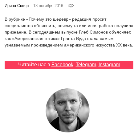
‘21
Ирина Скляр
13 октября 2016
В рубрике «Почему это шедевр» редакция просит
Фотопроект
специалистов объяснить, почему та или иная работа получила
признание. В сегодняшнем выпуске Глеб Симонов объясняет,
Репортаж
как «Американская готика» Гранта Вуда стала самым
узнаваемым произведением американского искусства ХХ века.
Партнерский
материал
Читайте нас в
Facebook
,
Telegram
,
Instagram
О
птичке
Рекламодателям