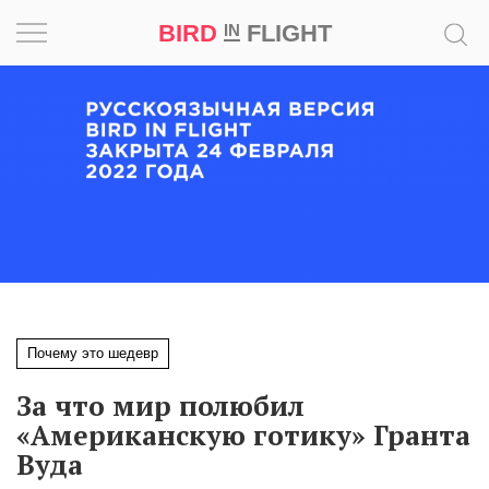
BIRD
FLIGHT
IN
Вдохновение
Почему
это
шедевр
Мир
Игра
Почему это шедевр
Новости
За что мир полюбил
Bird
«Американскую готику» Гранта
in
Вуда
Flight
Prize