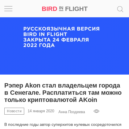
BIRD
FLIGHT
IN
Вдохновение
Почему
это
шедевр
Мир
Игра
Рэпер Akon стал владельцем города
в Сенегале. Расплатиться там можно
Новости
только криптовалютой AKoin
Bird
14 января 2020
Новости
Анна Поздеева
in
Flight
В последние годы автор суперхитов нулевых сосредоточился
Prize