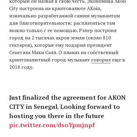
который он назвал в свою честь. Экономика Akon
City построена на криптовалюте AKoin,
изначально разработанной самим музыкантом
EN
UA
для благотворительности: расплатиться там
можно только с ее помощью. Рэпер построил
город на 2 тысячах акров земли (около 810
гектаров), которые ему подарил президент
Сенегала Маки Салл. О планах на собственный
криптовалютный город музыкант
говорил
еще в
2018 году.
Just finalized the agreement for AKON
CITY in Senegal. Looking forward to
hosting you there in the future
pic.twitter.com/dsoYpmjnpf