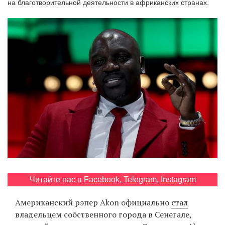
на благотворительной деятельности в африканских странах.
‘21
Фотопроект
Репортаж
Партнерский
материал
О
птичке
Рекламодателям
Читайте нас в
Facebook
,
Telegram
,
Instagram
Американский рэпер Akon официально
стал
владельцем собственного города в Сенегале,