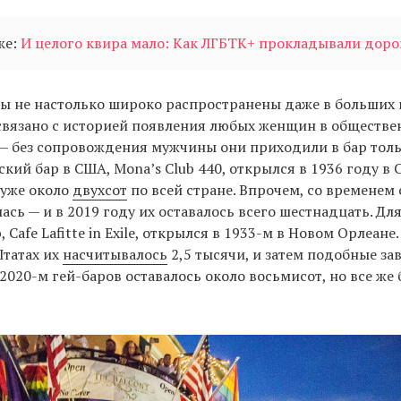
же:
И целого квира мало: Как ЛГБТК+ прокладывали доро
ы не настолько широко распространены даже в больших 
связано с историей появления любых женщин в обществ
— без сопровождения мужчины они приходили в бар тольк
кий бар в США, Mona’s Club 440, открылся в 1936 году в
 уже около
двухсот
по всей стране. Впрочем, со временем
ась — и в 2019 году их оставалось всего шестнадцать. Дл
 Cafe Lafitte in Exile, открылся в 1933-м в Новом Орлеане.
татах их
насчитывалось
2,5 тысячи, и затем подобные за
 2020-м гей-баров оставалось около восьмисот, но все же