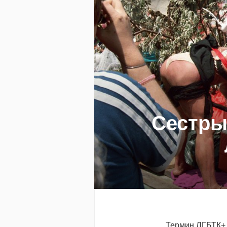
Сестры
Термин ЛГБТК+ 