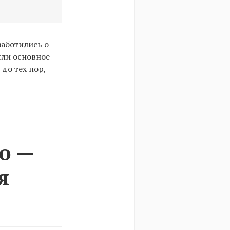
заботились о
яли основное
до тех пор,
о —
я