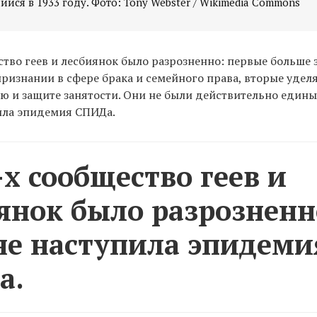
ийся в 1933 году. Фото: Tony Webster / Wikimedia Commons
ство геев и лесбиянок было разрозненно: первые больше 
изнании в сфере брака и семейного права, вторые удел
 и защите занятости. Они не были действительно едины 
ила эпидемия СПИДа.
-х сообщество геев и
янок было разрозненн
не наступила эпидеми
а.