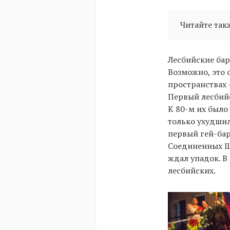
Читайте так
Лесбийские бар
Возможно, это 
пространствах 
Первый лесбийс
К 80-м их было
только ухудшил
первый гей-бар,
Соединенных Ш
ждал упадок. В
лесбийских.