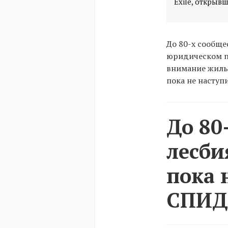
Exile, открывш
До 80-х сообще
юридическом пр
внимание жилью
пока не наступ
До 80
лесби
пока 
СПИД