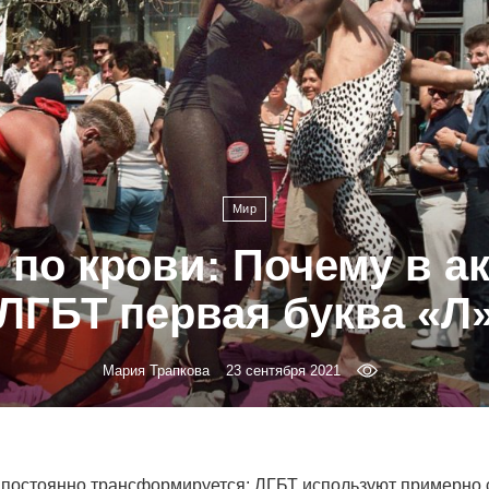
Мир
 по крови: Почему в а
ЛГБТ первая буква «Л
Мария Трапкова
23 сентября 2021
постоянно трансформируется: ЛГБТ используют примерно с 