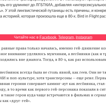
перь его удлиняют до ЛГБТКИА, добавляя «интерсексуальнос
». У этой лингвистической путаницы есть причины, и конкре
 историей, которая произошла еще в 80-х. Bird in Flight ра
Читайте нас в
Facebook
,
Telegram
,
Instagram
а равные права только началась, именно гей-движение к
ное внимание уделялось мужчинам, а лесбиянки (как и 
ходились вне диалога. Тогда, в 80-х, как раз использова
есбиянок всегда была не столь явной, как геев. Они не та
МИ и поп-культуре, хотя трансперсоны — еще реже. Перв
лавная героиня совершает каминг-аут как лесбиянка, стал 
оду, в то время как первого гей-персонажа показали в сит
, и такие герои куда чаще встречаются в фильмах и сериал
ы как «друг-гей».