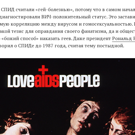
 СПИД считали «гей-болезнью», потому что в самом начале
диагностировали ВИЧ-положительный статус. Это застав
ямую корреляцию между вирусом и гомосексуальностью.
акой тезис для оправдания своего фанатизма, да и общес
о «божий способ» наказать геев. Даже президент
Рональд 
ворил о СПИДе до 1987 года, считая тему постыдной.