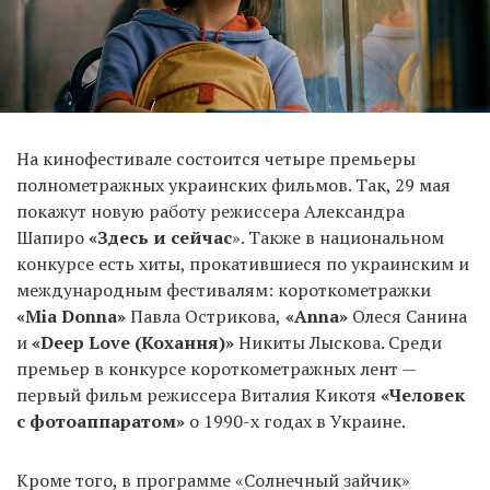
На кинофестивале состоится четыре премьеры
полнометражных украинских фильмов. Так, 29 мая
покажут новую работу режиссера Александра
Шапиро
«Здесь и сейчас
». Также в национальном
конкурсе есть хиты, прокатившиеся по украинским и
международным фестивалям: короткометражки
«Mia Donna»
Павла Острикова,
«Anna»
Олеся Санина
и
«Deep Love (Кохання)»
Никиты Лыскова. Среди
премьер в конкурсе короткометражных лент —
первый фильм режиссера Виталия Кикотя
«Человек
с фотоаппаратом»
о 1990-х годах в Украине.
Кроме того, в программе «Солнечный зайчик»