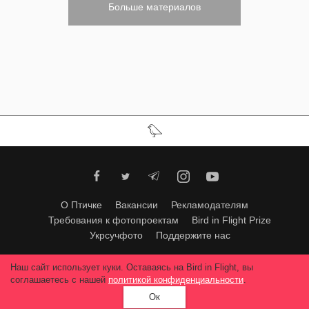
Больше материалов
О Птичке
Вакансии
Рекламодателям
Требования к фотопроектам
Bird in Flight Prize
Укрсучфото
Поддержите нас
Любое использование материалов допускается только с согласия
Наш сайт использует куки. Оставаясь на Bird in Flight, вы
редакции
.
© 2026, Bird In Flight.
соглашаетесь с нашей
политикой конфиденциальности
.
Все права защищены.
Ок