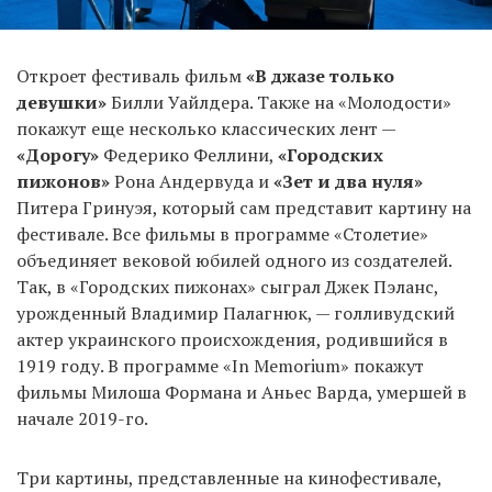
Откроет фестиваль фильм
«В джазе только
девушки»
Билли Уайлдера. Также на «Молодости»
покажут еще несколько классических лент —
«Дорогу»
Федерико Феллини,
«Городских
пижонов»
Рона Андервуда и
«Зет и два нуля»
Питера Гринуэя, который сам представит картину на
фестивале. Все фильмы в программе «Столетие»
объединяет вековой юбилей одного из создателей.
Так, в «Городских пижонах» сыграл Джек Пэланс,
урожденный Владимир Палагнюк, — голливудский
актер украинского происхождения, родившийся в
1919 году. В программе «In Memorium» покажут
фильмы Милоша Формана и Аньес Варда, умершей в
начале 2019-го.
Три картины, представленные на кинофестивале,