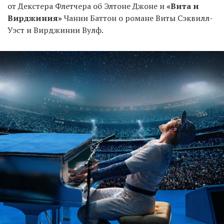
от Декстера Флетчера об Элтоне Джоне и
«Вита и
Вирджиния»
Чании Баттон о романе Виты Сэквилл-
Уэст и Вирджинии Вулф.