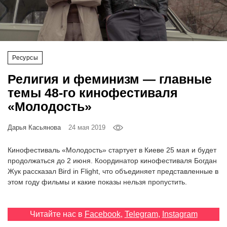
‘21
Фотопроект
Ресурсы
Репортаж
Религия и феминизм — главные
Партнерский
темы 48-го кинофестиваля
материал
«Молодость»
О
Дарья Касьянова
24 мая 2019
птичке
Кинофестиваль «Молодость» стартует в Киеве 25 мая и будет
Рекламодателям
продолжаться до 2 июня. Координатор кинофестиваля Богдан
Жук рассказал Bird in Flight, что объединяет представленные в
этом году фильмы и какие показы нельзя пропустить.
Читайте нас в
Facebook
,
Telegram
,
Instagram