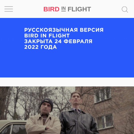
BIRD
FLIGHT
IN
Вдохновение
Почему
это
шедевр
Мир
Игра
Новости
Bird
in
Flight
Prize