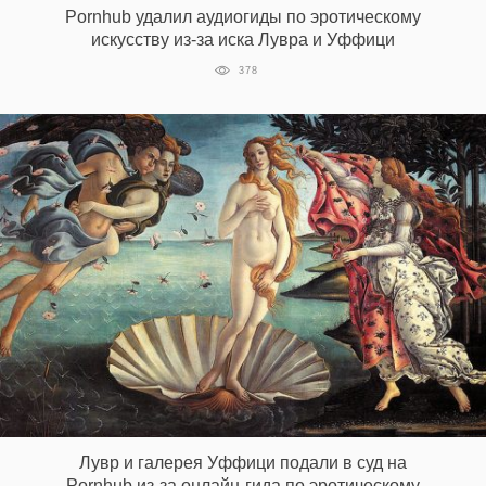
Pornhub удалил аудиогиды по эротическому
искусству из-за иска Лувра и Уффици
378
EN
UA
Лувр и галерея Уффици подали в суд на
Pornhub из-за онлайн-гида по эротическому