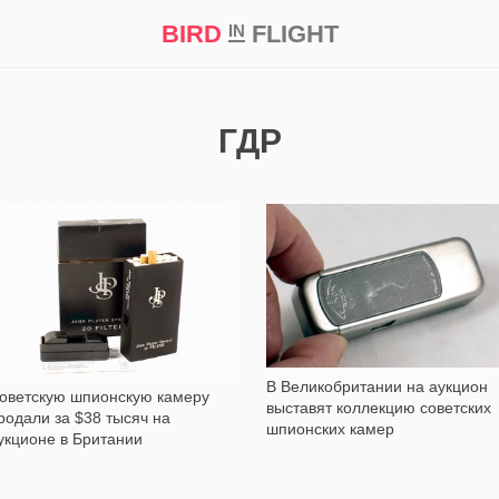
BIRD
FLIGHT
IN
кт
Репортаж
ГДР
481
1 681
В Великобритании на аукцион
оветскую шпионскую камеру
выставят коллекцию советских
родали за $38 тысяч на
шпионских камер
укционе в Британии