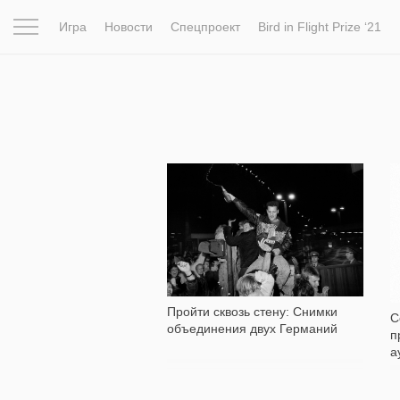
Игра
Новости
Спецпроект
Bird in Flight Prize ‘21
Вдохновение
Почему это шедевр
Мир
Фотопрое
1 707
Пройти сквозь стену: Снимки
С
объединения двух Германий
п
а