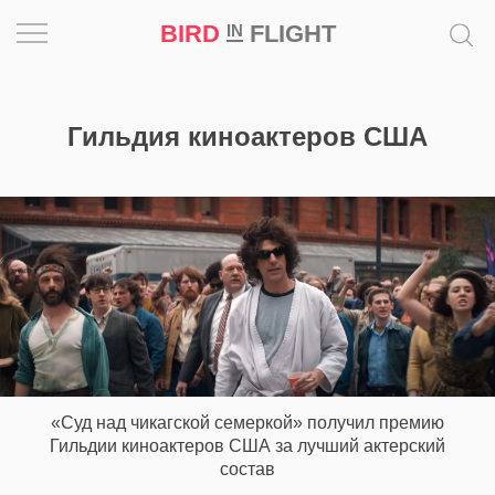
BIRD
FLIGHT
IN
Вдохновение
Гильдия киноактеров США
Почему
это
шедевр
Мир
Игра
Новости
«Суд над чикагской семеркой» получил премию
Bird
Гильдии киноактеров США за лучший актерский
in
состав
Flight
Prize