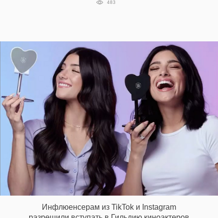
483
‘21
Фотопроект
Репортаж
Партнерский
материал
О
птичке
Рекламодателям
Инфлюенсерам из TikTok и Instagram
разрешили вступать в Гильдию киноактеров