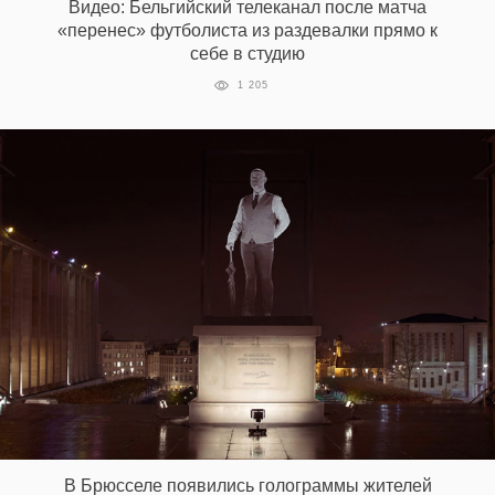
Видео: Бельгийский телеканал после матча
«перенес» футболиста из раздевалки прямо к
себе в студию
1 205
В Брюсселе появились голограммы жителей