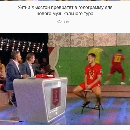
Уитни Хьюстон превратят в голограмму для
нового музыкального тура
EN
UA
389