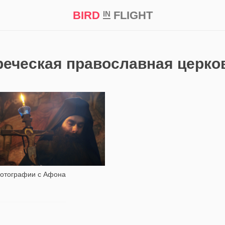
BIRD
FLIGHT
IN
кт
Репортаж
реческая православная церко
13 758
отографии с Афона