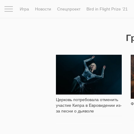
Игра
Новости
Спецпроект
Bird in Flight Prize ‘21
Вдохновение
Почему это шедевр
Мир
Фотопрое
Г
7 556
Церковь потребовала отменить
Ф
участие Кипра в Евровидении из-
за песни о дьяволе