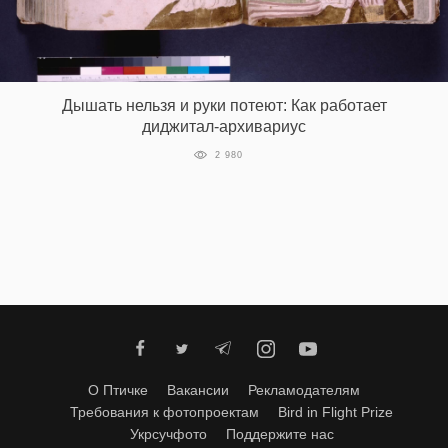
‘21
Фотопроект
Дышать нельзя и руки потеют: Как работает
Репортаж
диджитал-архивариус
2 980
Партнерский
материал
О
птичке
Рекламодателям
О Птичке
Вакансии
Рекламодателям
Требования к фотопроектам
Bird in Flight Prize
Укрсучфото
Поддержите нас