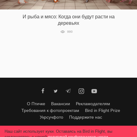
‘21
И рыба и мясо: Когда они будут расти на
Фотопроект
деревьях
990
Репортаж
Партнерский
материал
О
птичке
Рекламодателям
О Птичке
Вакансии
Рекламодателям
Требования к фотопроектам
Bird in Flight Prize
Укрсучфото
Поддержите нас
Любое использование материалов допускается только с согласия
Наш сайт использует куки. Оставаясь на Bird in Flight, вы
редакции
.
© 2026, Bird In Flight.
соглашаетесь с нашей
политикой конфиденциальности
.