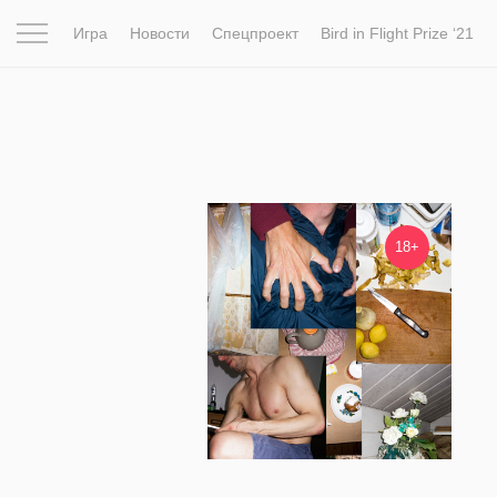
Игра
Новости
Спецпроект
Bird in Flight Prize ‘21
Вдохновение
Почему это шедевр
Мир
Фотопрое
3 996
18+