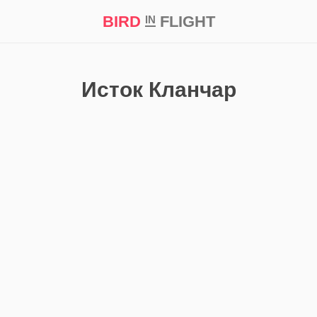
BIRD
FLIGHT
IN
кт
Репортаж
Исток Кланчар