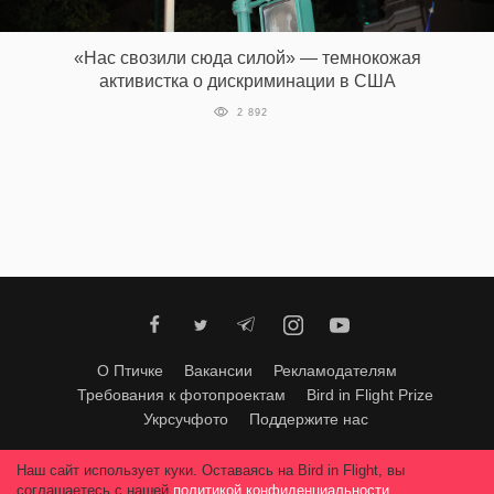
‘21
«Нас свозили сюда силой» — темнокожая
Фотопроект
активистка о дискриминации в США
2 892
Репортаж
Партнерский
материал
О
птичке
Рекламодателям
О Птичке
Вакансии
Рекламодателям
Требования к фотопроектам
Bird in Flight Prize
Укрсучфото
Поддержите нас
Любое использование материалов допускается только с согласия
Наш сайт использует куки. Оставаясь на Bird in Flight, вы
редакции
.
© 2026, Bird In Flight.
соглашаетесь с нашей
политикой конфиденциальности
.